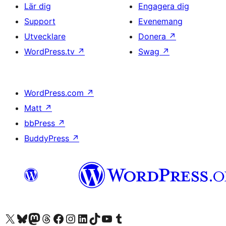
Lär dig
Engagera dig
Support
Evenemang
Utvecklare
Donera
↗
WordPress.tv
↗
Swag
↗
WordPress.com
↗
Matt
↗
bbPress
↗
BuddyPress
↗
Besök vår X-konto (f.d. Twitter)
Besök vårt Bluesky-konto
Besök vårt Mastodon-konto
Besök vårt Thread-konto
Besök vår Facebook-sida
Besök vårt Instagram-konto
Besök vårt LinkedIn-konto
Besök vårt TikTok-konto
Besök vår YouTube-kanal
Besök vårt Tumblr-konto