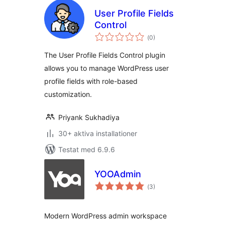
User Profile Fields
Control
Totalt
(
0)
antal
betyg:
The User Profile Fields Control plugin
allows you to manage WordPress user
profile fields with role-based
customization.
Priyank Sukhadiya
30+ aktiva installationer
Testat med 6.9.6
YOOAdmin
Totalt
(
3)
antal
betyg:
Modern WordPress admin workspace