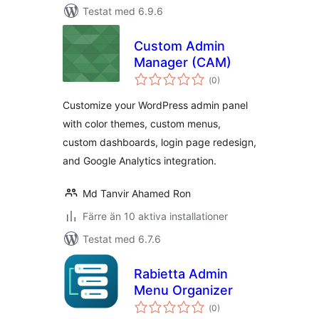
Testat med 6.9.6
Custom Admin
Manager (CAM)
Totalt
(
0)
antal
betyg:
Customize your WordPress admin panel
with color themes, custom menus,
custom dashboards, login page redesign,
and Google Analytics integration.
Md Tanvir Ahamed Ron
Färre än 10 aktiva installationer
Testat med 6.7.6
Rabietta Admin
Menu Organizer
Totalt
(
0)
antal