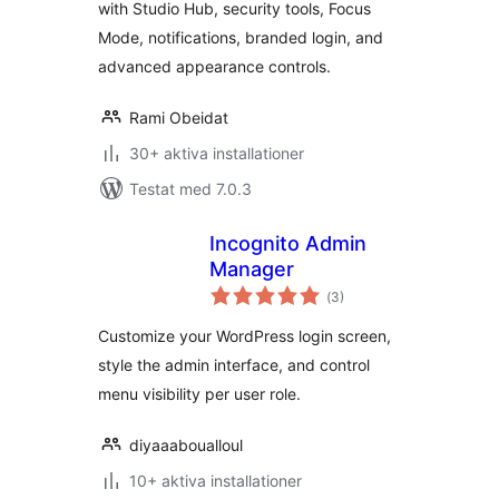
with Studio Hub, security tools, Focus
Mode, notifications, branded login, and
advanced appearance controls.
Rami Obeidat
30+ aktiva installationer
Testat med 7.0.3
Incognito Admin
Manager
Totalt
(
3)
antal
betyg:
Customize your WordPress login screen,
style the admin interface, and control
menu visibility per user role.
diyaaaboualloul
10+ aktiva installationer