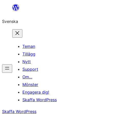
Hoppa
till
Svenska
innehåll
Teman
Tillägg
Nytt
Support
Om…
Mönster
Engagera dig!
Skaffa WordPress
Skaffa WordPress