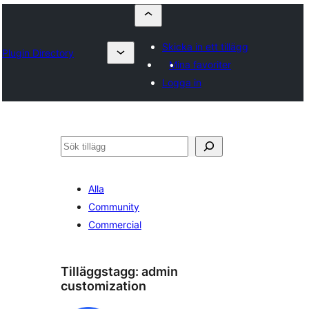
Skicka in ett tillägg
Plugin Directory
Mina favoriter
Logga in
Sök
Alla
Community
Commercial
Tilläggstagg:
admin
customization