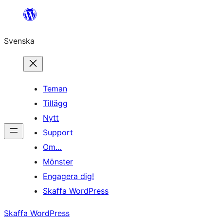
Hoppa
till
Svenska
innehåll
Teman
Tillägg
Nytt
Support
Om…
Mönster
Engagera dig!
Skaffa WordPress
Skaffa WordPress