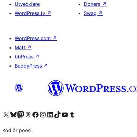
Utvecklare
Donera
↗
WordPress.tv
↗
Swag
↗
WordPress.com
↗
Matt
↗
bbPress
↗
BuddyPress
↗
Besök vår X-konto (f.d. Twitter)
Besök vårt Bluesky-konto
Besök vårt Mastodon-konto
Besök vårt Thread-konto
Besök vår Facebook-sida
Besök vårt Instagram-konto
Besök vårt LinkedIn-konto
Besök vårt TikTok-konto
Besök vår YouTube-kanal
Besök vårt Tumblr-konto
Kod är poesi.