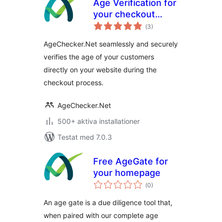
Age Verification for
your checkout
Totalt
page. Verify your
(
3)
antal
betyg:
customer's identity
AgeChecker.Net seamlessly and securely
verifies the age of your customers
directly on your website during the
checkout process.
AgeChecker.Net
500+ aktiva installationer
Testat med 7.0.3
Free AgeGate for
your homepage
Totalt
(
0)
antal
betyg:
An age gate is a due diligence tool that,
when paired with our complete age