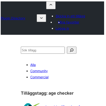
Skicka in ett tillägg
Plugin Directory
Mina favoriter
Logga in
Sök
Alla
Community
Commercial
Tilläggstagg:
age checker