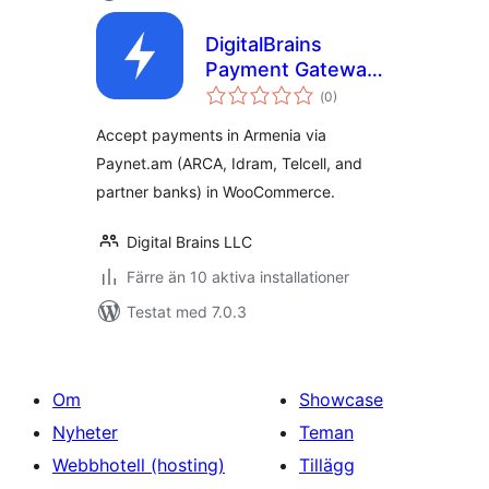
DigitalBrains
Payment Gateway
Totalt
for Paynet.am
(
0)
antal
betyg:
Accept payments in Armenia via
Paynet.am (ARCA, Idram, Telcell, and
partner banks) in WooCommerce.
Digital Brains LLC
Färre än 10 aktiva installationer
Testat med 7.0.3
Om
Showcase
Nyheter
Teman
Webbhotell (hosting)
Tillägg