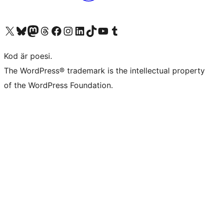
Besök vår X-konto (f.d. Twitter)
Besök vårt Bluesky-konto
Besök vårt Mastodon-konto
Besök vårt Thread-konto
Besök vår Facebook-sida
Besök vårt Instagram-konto
Besök vårt LinkedIn-konto
Besök vårt TikTok-konto
Besök vår YouTube-kanal
Besök vårt Tumblr-konto
Kod är poesi.
The WordPress® trademark is the intellectual property
of the WordPress Foundation.