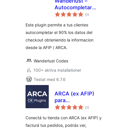
Wanderlust –
Autocompletar
Totalt
dirección de
(
1)
antal
betyg:
Facturación – AFIP
Este plugin permite a tus clientes
/ ARCA
autocompletar el 90% los datos del
checkout obteniendo la informacion
desde la AFIP / ARCA.
Wanderlust Codes
100+ aktiva installationer
Testat med 6.7.6
ARCA (ex AFIP)
para
Totalt
WooCommerce
(
1)
antal
betyg:
Conectá tu tienda con ARCA (ex AFIP) y
facturá tus pedidos, podrás ver,