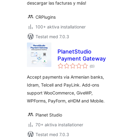
descargar las facturas y más!
CRPlugins
100+ aktiva installationer
Testat med 7.0.3
PlanetStudio
Payment Gateway
Totalt
(
0)
antal
betyg:
Accept payments via Armenian banks,
Idram, Telcell and PayLink. Add-ons
support WooCommerce, GiveWP,
WPForms, PayForm, eHDM and Mobile.
Planet Studio
70+ aktiva installationer
Testat med 7.0.3