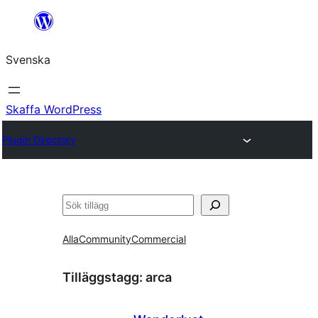
Hoppa
till
Svenska
innehåll
Skaffa WordPress
Plugin Directory
Sök
Alla
Community
Commercial
Tilläggstagg:
arca