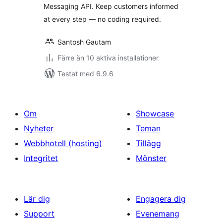
Messaging API. Keep customers informed
at every step — no coding required.
Santosh Gautam
Färre än 10 aktiva installationer
Testat med 6.9.6
Om
Showcase
Nyheter
Teman
Webbhotell (hosting)
Tillägg
Integritet
Mönster
Lär dig
Engagera dig
Support
Evenemang