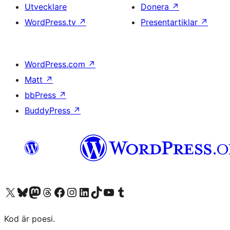
Utvecklare
Donera
↗
WordPress.tv
↗
Presentartiklar
↗
WordPress.com
↗
Matt
↗
bbPress
↗
BuddyPress
↗
Besök vår X-konto (f.d. Twitter)
Besök vårt Bluesky-konto
Besök vårt Mastodon-konto
Besök vårt Thread-konto
Besök vår Facebook-sida
Besök vårt Instagram-konto
Besök vårt LinkedIn-konto
Besök vårt TikTok-konto
Besök vår YouTube-kanal
Besök vårt Tumblr-konto
Kod är poesi.