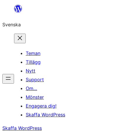
Hoppa
till
Svenska
innehåll
Teman
Tillägg
Nytt
Support
Om…
Mönster
Engagera dig!
Skaffa WordPress
Skaffa WordPress