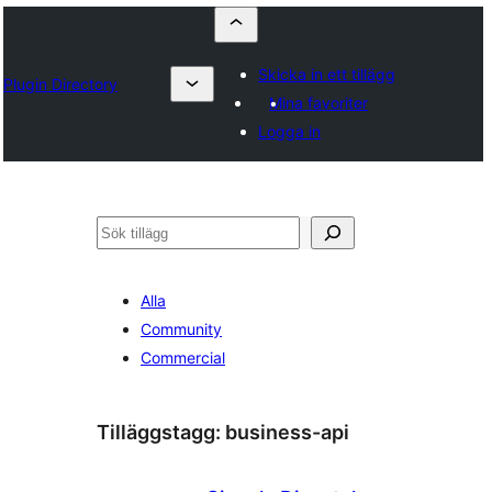
Skicka in ett tillägg
Plugin Directory
Mina favoriter
Logga in
Sök
Alla
Community
Commercial
Tilläggstagg:
business-api