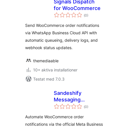
Signals Dispatch
for WooCommerce
Totalt
(
0)
antal
betyg:
Send WooCommerce order notifications
via WhatsApp Business Cloud API with
automatic queueing, delivery logs, and
webhook status updates.
themediaable
10+ aktiva installationer
Testat med 7.0.3
Sandeshify
Messaging
Totalt
Automation for
(
0)
antal
betyg:
WooCommerce
Automate WooCommerce order
notifications via the official Meta Business