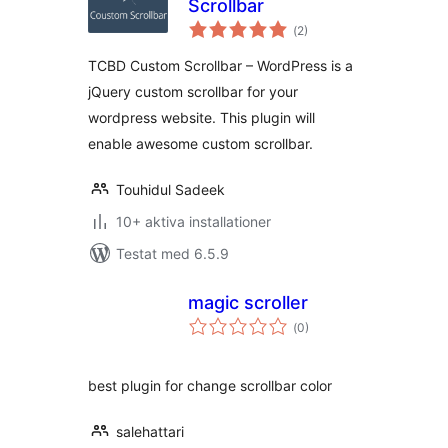
Scrollbar
Totalt
(
2)
antal
betyg:
TCBD Custom Scrollbar – WordPress is a
jQuery custom scrollbar for your
wordpress website. This plugin will
enable awesome custom scrollbar.
Touhidul Sadeek
10+ aktiva installationer
Testat med 6.5.9
magic scroller
Totalt
(
0)
antal
betyg:
best plugin for change scrollbar color
salehattari