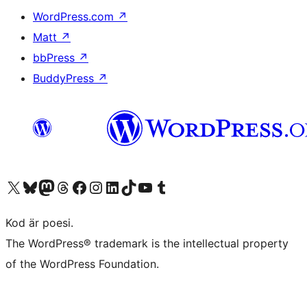
WordPress.com
↗
Matt
↗
bbPress
↗
BuddyPress
↗
Besök vår X-konto (f.d. Twitter)
Besök vårt Bluesky-konto
Besök vårt Mastodon-konto
Besök vårt Thread-konto
Besök vår Facebook-sida
Besök vårt Instagram-konto
Besök vårt LinkedIn-konto
Besök vårt TikTok-konto
Besök vår YouTube-kanal
Besök vårt Tumblr-konto
Kod är poesi.
The WordPress® trademark is the intellectual property
of the WordPress Foundation.