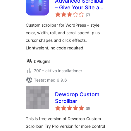
Advanced Scrollbar
– Give Your Site a
Totalt
Sleek Branded
(
7)
antal
betyg:
Scrolling Feel
Custom scrollbar for WordPress – style
color, width, rail, and scroll speed, plus
cursor shapes and click effects.
Lightweight, no code required.
bPlugins
700+ aktiva installationer
Testat med 6.9.6
Dewdrop Custom
Scrollbar
Totalt
(
8)
antal
betyg:
This is free version of Dewdrop Custom
Scrollbar. Try Pro version for more control