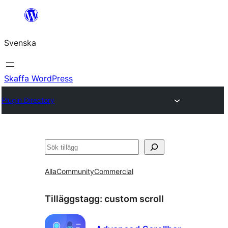
Hoppa
till
Svenska
innehåll
Skaffa WordPress
Plugin Directory
Sök
Alla
Community
Commercial
Tilläggstagg:
custom scroll