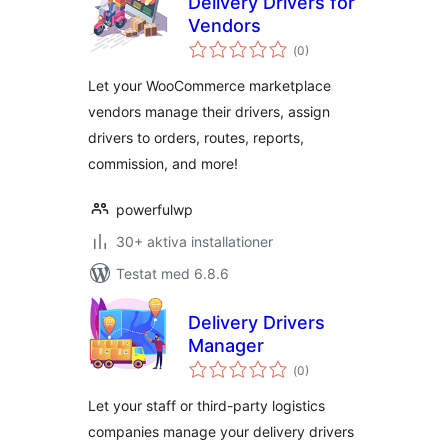
Delivery Drivers for
Vendors
Totalt
(
0)
antal
betyg:
Let your WooCommerce marketplace
vendors manage their drivers, assign
drivers to orders, routes, reports,
commission, and more!
powerfulwp
30+ aktiva installationer
Testat med 6.8.6
Delivery Drivers
Manager
Totalt
(
0)
antal
betyg:
Let your staff or third-party logistics
companies manage your delivery drivers