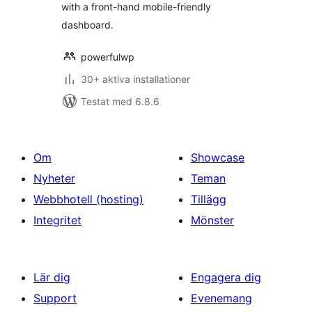
with a front-hand mobile-friendly
dashboard.
powerfulwp
30+ aktiva installationer
Testat med 6.8.6
Om
Showcase
Nyheter
Teman
Webbhotell (hosting)
Tillägg
Integritet
Mönster
Lär dig
Engagera dig
Support
Evenemang