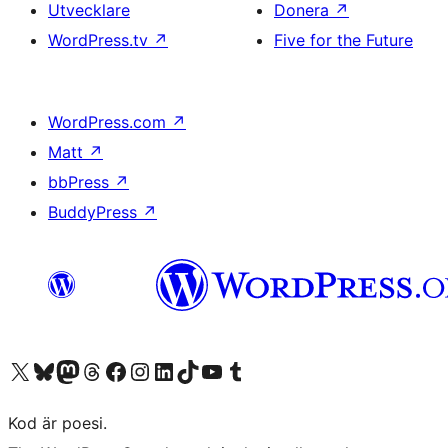
Utvecklare
Donera
↗
WordPress.tv
↗
Five for the Future
WordPress.com
↗
Matt
↗
bbPress
↗
BuddyPress
↗
Besök vår X-konto (f.d. Twitter)
Besök vårt Bluesky-konto
Besök vårt Mastodon-konto
Besök vårt Thread-konto
Besök vår Facebook-sida
Besök vårt Instagram-konto
Besök vårt LinkedIn-konto
Besök vårt TikTok-konto
Besök vår YouTube-kanal
Besök vårt Tumblr-konto
Kod är poesi.