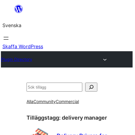
Hoppa
till
Svenska
innehåll
Skaffa WordPress
Plugin Directory
Sök
Alla
Community
Commercial
Tilläggstagg:
delivery manager