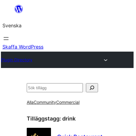
Hoppa
till
Svenska
innehåll
Skaffa WordPress
Plugin Directory
Sök
Alla
Community
Commercial
Tilläggstagg:
drink