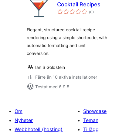
Cocktail Recipes
Totalt
(
0)
antal
betyg:
Elegant, structured cocktail recipe
rendering using a simple shortcode, with
automatic formatting and unit
conversion.
Ian S Goldstein
Färre än 10 aktiva installationer
Testat med 6.9.5
Om
Showcase
Nyheter
Teman
Webbhotell (hosting)
Tillägg