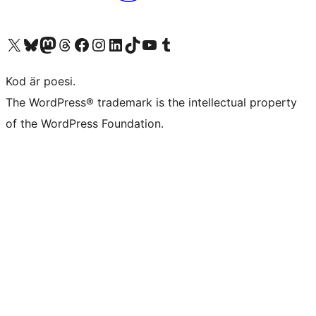
Besök vår X-konto (f.d. Twitter)
Besök vårt Bluesky-konto
Besök vårt Mastodon-konto
Besök vårt Thread-konto
Besök vår Facebook-sida
Besök vårt Instagram-konto
Besök vårt LinkedIn-konto
Besök vårt TikTok-konto
Besök vår YouTube-kanal
Besök vårt Tumblr-konto
Kod är poesi.
The WordPress® trademark is the intellectual property
of the WordPress Foundation.