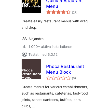
Quick Restaurant
Menu
Totalt
(
27)
antal
betyg:
Create easily restaurant menus with drag
and drop.
Alejandro
1 000+ aktiva installationer
Testat med 6.0.12
Phoca Restaurant
Menu Block
Totalt
(
0)
antal
betyg:
Create menus for various establishments,
such as restaurants, cafeterias, fast-food
joints, school canteens, buffets, bars,
clubs, …