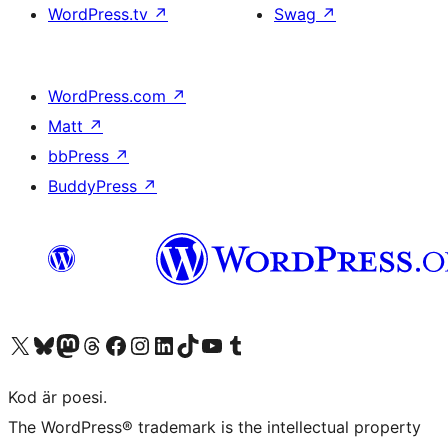
WordPress.tv
↗
Swag
↗
WordPress.com
↗
Matt
↗
bbPress
↗
BuddyPress
↗
Besök vår X-konto (f.d. Twitter)
Besök vårt Bluesky-konto
Besök vårt Mastodon-konto
Besök vårt Thread-konto
Besök vår Facebook-sida
Besök vårt Instagram-konto
Besök vårt LinkedIn-konto
Besök vårt TikTok-konto
Besök vår YouTube-kanal
Besök vårt Tumblr-konto
Kod är poesi.
The WordPress® trademark is the intellectual property