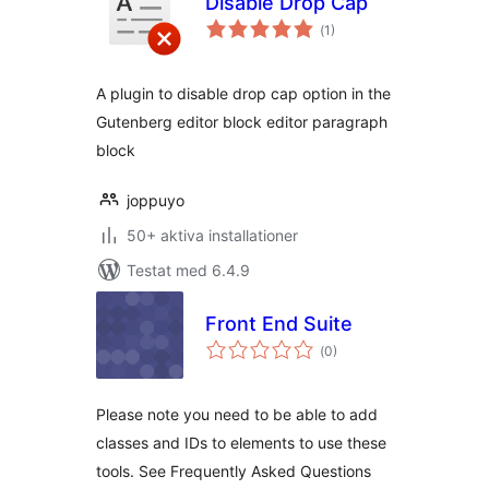
Disable Drop Cap
Totalt
(
1)
antal
betyg:
A plugin to disable drop cap option in the
Gutenberg editor block editor paragraph
block
joppuyo
50+ aktiva installationer
Testat med 6.4.9
Front End Suite
Totalt
(
0)
antal
betyg:
Please note you need to be able to add
classes and IDs to elements to use these
tools. See Frequently Asked Questions