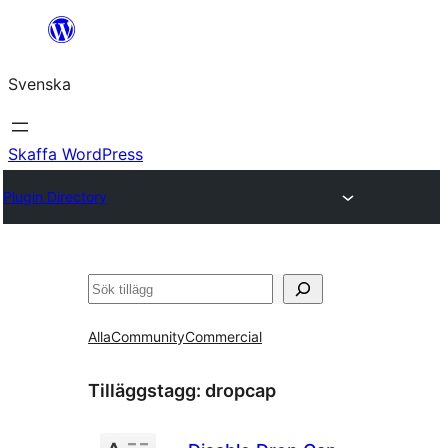
Hoppa
till
Svenska
innehåll
Skaffa WordPress
Plugin Directory
Sök
Alla
Community
Commercial
Tilläggstagg:
dropcap