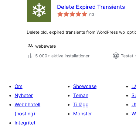
Delete Expired Transients
Totalt
(
13)
antal
betyg:
Delete old, expired transients from WordPress wp_opti
webaware
5 000+ aktiva installationer
Testat 
Om
Showcase
L
Nyheter
Teman
S
Webbhotell
Tillägg
U
(hosting)
Mönster
W
Integritet