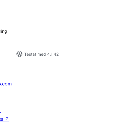
alt
al
yg:
ring
Testat med 4.1.42
s.com
↗
ss
↗