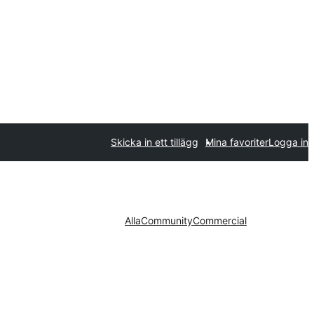
Skicka in ett tillägg
Mina favoriter
Logga in
Alla
Community
Commercial