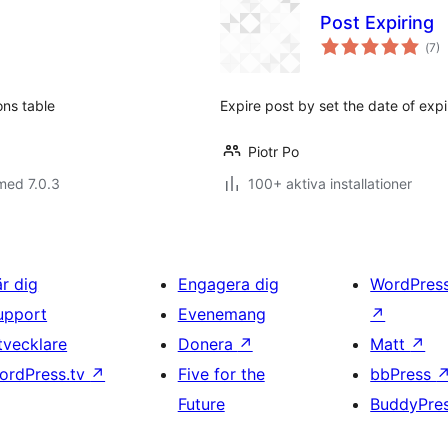
Post Expiring
Tot
(
7)
ant
bet
ons table
Expire post by set the date of expi
Piotr Po
med 7.0.3
100+ aktiva installationer
är dig
Engagera dig
WordPres
upport
Evenemang
↗
tvecklare
Donera
↗
Matt
↗
ordPress.tv
↗
Five for the
bbPress
Future
BuddyPre