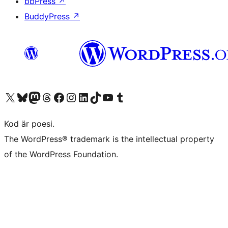
bbPress
↗
BuddyPress
↗
Besök vår X-konto (f.d. Twitter)
Besök vårt Bluesky-konto
Besök vårt Mastodon-konto
Besök vårt Thread-konto
Besök vår Facebook-sida
Besök vårt Instagram-konto
Besök vårt LinkedIn-konto
Besök vårt TikTok-konto
Besök vår YouTube-kanal
Besök vårt Tumblr-konto
Kod är poesi.
The WordPress® trademark is the intellectual property
of the WordPress Foundation.