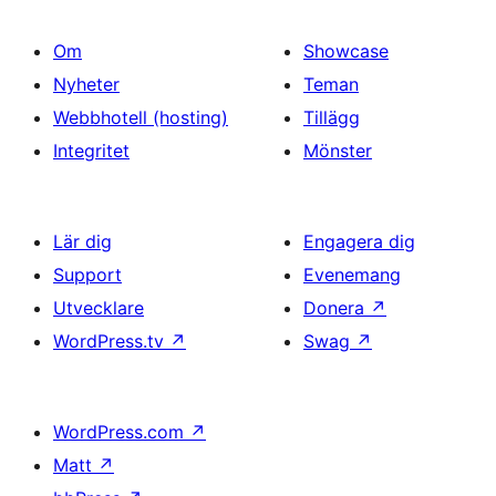
Om
Showcase
Nyheter
Teman
Webbhotell (hosting)
Tillägg
Integritet
Mönster
Lär dig
Engagera dig
Support
Evenemang
Utvecklare
Donera
↗
WordPress.tv
↗
Swag
↗
WordPress.com
↗
Matt
↗