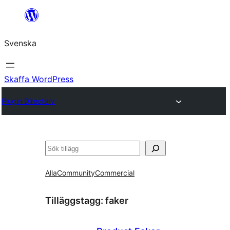
Hoppa
till
Svenska
innehåll
Skaffa WordPress
Plugin Directory
Sök
Alla
Community
Commercial
Tilläggstagg:
faker