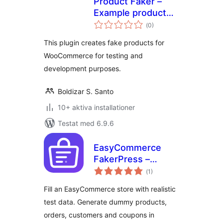
Product Faker –
Example product
Totalt
generator
(
0)
antal
betyg:
This plugin creates fake products for
WooCommerce for testing and
development purposes.
Boldizar S. Santo
10+ aktiva installationer
Testat med 6.9.6
EasyCommerce
FakerPress –
Totalt
Dummy & Test Data
(
1)
antal
betyg:
Generator for
Fill an EasyCommerce store with realistic
EasyCommerce
test data. Generate dummy products,
orders, customers and coupons in