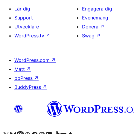
Lär dig
Engagera dig
Support
Evenemang
Utvecklare
Donera
↗
WordPress.tv
↗
Swag
↗
WordPress.com
↗
Matt
↗
bbPress
↗
BuddyPress
↗