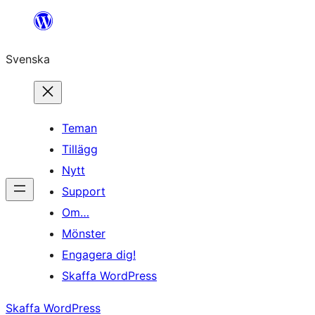
Hoppa
till
Svenska
innehåll
Teman
Tillägg
Nytt
Support
Om…
Mönster
Engagera dig!
Skaffa WordPress
Skaffa WordPress