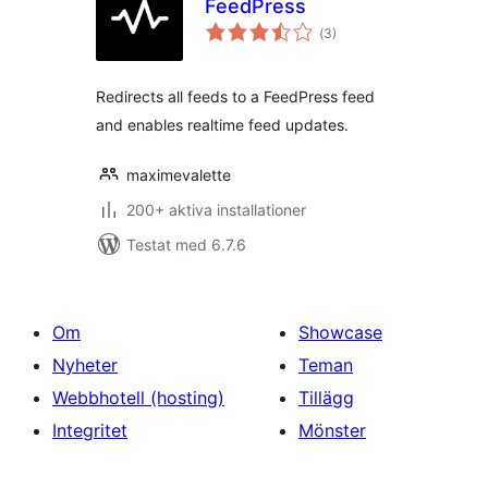
FeedPress
Totalt
(
3)
antal
betyg:
Redirects all feeds to a FeedPress feed
and enables realtime feed updates.
maximevalette
200+ aktiva installationer
Testat med 6.7.6
Om
Showcase
Nyheter
Teman
Webbhotell (hosting)
Tillägg
Integritet
Mönster