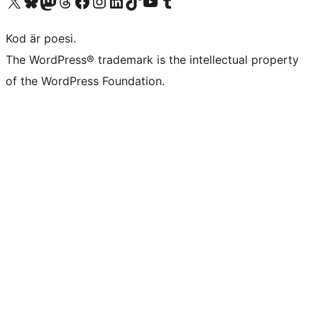
Besök vår X-konto (f.d. Twitter)
Besök vårt Bluesky-konto
Besök vårt Mastodon-konto
Besök vårt Thread-konto
Besök vår Facebook-sida
Besök vårt Instagram-konto
Besök vårt LinkedIn-konto
Besök vårt TikTok-konto
Besök vår YouTube-kanal
Besök vårt Tumblr-konto
Kod är poesi.
The WordPress® trademark is the intellectual property
of the WordPress Foundation.