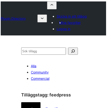
Skicka in ett tillägg
Plugin Directory
Mina favoriter
Logga in
Sök
Alla
Community
Commercial
Tilläggstagg:
feedpress