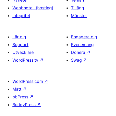
Nyheter
Teman
Webbhotell (hosting)
Tillägg
Integritet
Mönster
Lär dig
Engagera dig
Support
Evenemang
Utvecklare
Donera
↗
WordPress.tv
↗
Swag
↗
WordPress.com
↗
Matt
↗
bbPress
↗
BuddyPress
↗