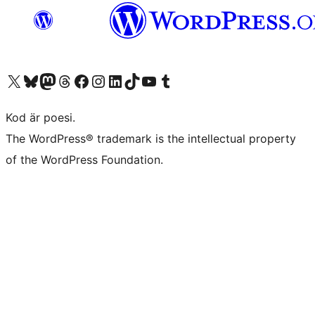
Besök vår X-konto (f.d. Twitter)
Besök vårt Bluesky-konto
Besök vårt Mastodon-konto
Besök vårt Thread-konto
Besök vår Facebook-sida
Besök vårt Instagram-konto
Besök vårt LinkedIn-konto
Besök vårt TikTok-konto
Besök vår YouTube-kanal
Besök vårt Tumblr-konto
Kod är poesi.
The WordPress® trademark is the intellectual property
of the WordPress Foundation.