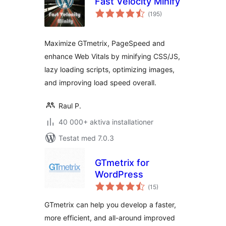
Fast Velocity Minify
Totalt
(
195)
antal
betyg:
Maximize GTmetrix, PageSpeed and
enhance Web Vitals by minifying CSS/JS,
lazy loading scripts, optimizing images,
and improving load speed overall.
Raul P.
40 000+ aktiva installationer
Testat med 7.0.3
GTmetrix for
WordPress
Totalt
(
15)
antal
betyg:
GTmetrix can help you develop a faster,
more efficient, and all-around improved