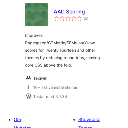
AAC Scoring
Totalt
(
0)
antal
betyg:
Improves
Pagespeed/GTMetrix/SEMrush/Yslow
scores for Twenty Fourteen and other
themes by reducing round trips, moving
core CSS above the fold.
Texiwill
10+ aktiva installationer
Testat med 4.7.34
Om
Showcase