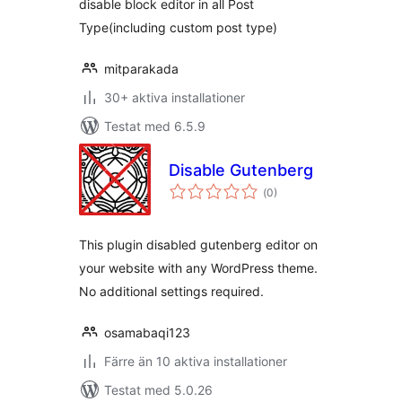
disable block editor in all Post
Type(including custom post type)
mitparakada
30+ aktiva installationer
Testat med 6.5.9
Disable Gutenberg
Totalt
(
0)
antal
betyg:
This plugin disabled gutenberg editor on
your website with any WordPress theme.
No additional settings required.
osamabaqi123
Färre än 10 aktiva installationer
Testat med 5.0.26