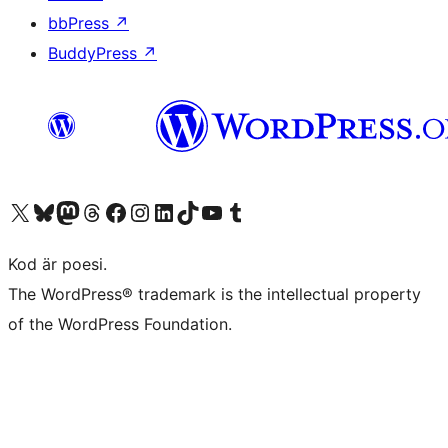
bbPress
↗
BuddyPress
↗
Besök vår X-konto (f.d. Twitter)
Besök vårt Bluesky-konto
Besök vårt Mastodon-konto
Besök vårt Thread-konto
Besök vår Facebook-sida
Besök vårt Instagram-konto
Besök vårt LinkedIn-konto
Besök vårt TikTok-konto
Besök vår YouTube-kanal
Besök vårt Tumblr-konto
Kod är poesi.
The WordPress® trademark is the intellectual property
of the WordPress Foundation.