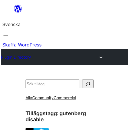
Hoppa
till
Svenska
innehåll
Skaffa WordPress
Plugin Directory
Sök
Alla
Community
Commercial
Tilläggstagg:
gutenberg
disable