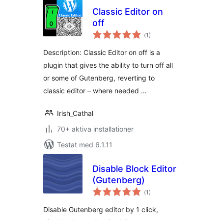
Classic Editor on
off
Totalt
(
1)
antal
betyg:
Description: Classic Editor on off is a
plugin that gives the ability to turn off all
or some of Gutenberg, reverting to
classic editor – where needed …
Irish_Cathal
70+ aktiva installationer
Testat med 6.1.11
Disable Block Editor
(Gutenberg)
Totalt
(
1)
antal
betyg:
Disable Gutenberg editor by 1 click,