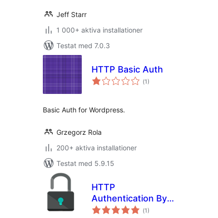
Jeff Starr
1 000+ aktiva installationer
Testat med 7.0.3
HTTP Basic Auth
Totalt
(
1)
antal
betyg:
Basic Auth for Wordpress.
Grzegorz Rola
200+ aktiva installationer
Testat med 5.9.15
HTTP
Authentication By
Totalt
KIMoFy
(
1)
antal