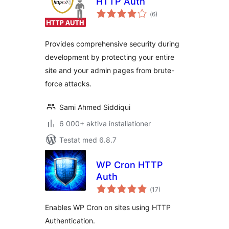
HTTP Auth
Totalt
(
6)
antal
betyg:
Provides comprehensive security during
development by protecting your entire
site and your admin pages from brute-
force attacks.
Sami Ahmed Siddiqui
6 000+ aktiva installationer
Testat med 6.8.7
WP Cron HTTP
Auth
Totalt
(
17)
antal
betyg:
Enables WP Cron on sites using HTTP
Authentication.