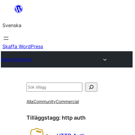
Hoppa
till
Svenska
innehåll
Skaffa WordPress
Plugin Directory
Sök
Alla
Community
Commercial
Tilläggstagg:
http auth