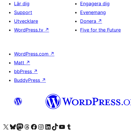
Lär dig
Engagera dig
Support
Evenemang
Utvecklare
Donera
↗
WordPress.tv
↗
Five for the Future
WordPress.com
↗
Matt
↗
bbPress
↗
BuddyPress
↗
Besök vår X-konto (f.d. Twitter)
Besök vårt Bluesky-konto
Besök vårt Mastodon-konto
Besök vårt Thread-konto
Besök vår Facebook-sida
Besök vårt Instagram-konto
Besök vårt LinkedIn-konto
Besök vårt TikTok-konto
Besök vår YouTube-kanal
Besök vårt Tumblr-konto