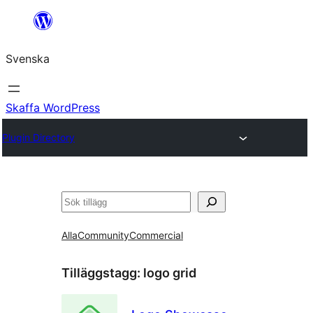
Hoppa
till
Svenska
innehåll
Skaffa WordPress
Plugin Directory
Sök
Alla
Community
Commercial
Tilläggstagg:
logo grid