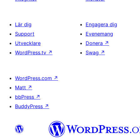
Lär dig
Engagera dig
Support
Evenemang
Utvecklare
Donera
↗
WordPress.tv
↗
Swag
↗
WordPress.com
↗
Matt
↗
bbPress
↗
BuddyPress
↗