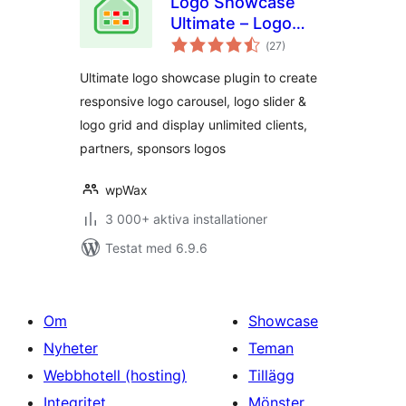
Logo Showcase
Ultimate – Logo
Totalt
Carousel, Logo
(
27)
antal
betyg:
Slider & Logo Grid
Ultimate logo showcase plugin to create
responsive logo carousel, logo slider &
logo grid and display unlimited clients,
partners, sponsors logos
wpWax
3 000+ aktiva installationer
Testat med 6.9.6
Om
Showcase
Nyheter
Teman
Webbhotell (hosting)
Tillägg
Integritet
Mönster