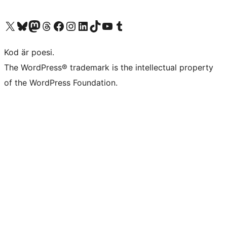
Besök vår X-konto (f.d. Twitter)
Besök vårt Bluesky-konto
Besök vårt Mastodon-konto
Besök vårt Thread-konto
Besök vår Facebook-sida
Besök vårt Instagram-konto
Besök vårt LinkedIn-konto
Besök vårt TikTok-konto
Besök vår YouTube-kanal
Besök vårt Tumblr-konto
Kod är poesi.
The WordPress® trademark is the intellectual property
of the WordPress Foundation.