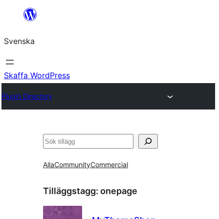
Hoppa
till
Svenska
innehåll
Skaffa WordPress
Plugin Directory
Sök
Alla
Community
Commercial
Tilläggstagg:
onepage