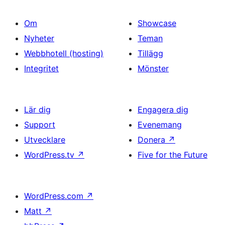
Om
Showcase
Nyheter
Teman
Webbhotell (hosting)
Tillägg
Integritet
Mönster
Lär dig
Engagera dig
Support
Evenemang
Utvecklare
Donera
↗
WordPress.tv
↗
Five for the Future
WordPress.com
↗
Matt
↗