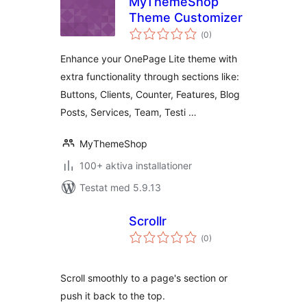
MyThemeShop
Theme Customizer
Totalt
(
0)
antal
betyg:
Enhance your OnePage Lite theme with
extra functionality through sections like:
Buttons, Clients, Counter, Features, Blog
Posts, Services, Team, Testi …
MyThemeShop
100+ aktiva installationer
Testat med 5.9.13
Scrollr
Totalt
(
0)
antal
betyg:
Scroll smoothly to a page's section or
push it back to the top.