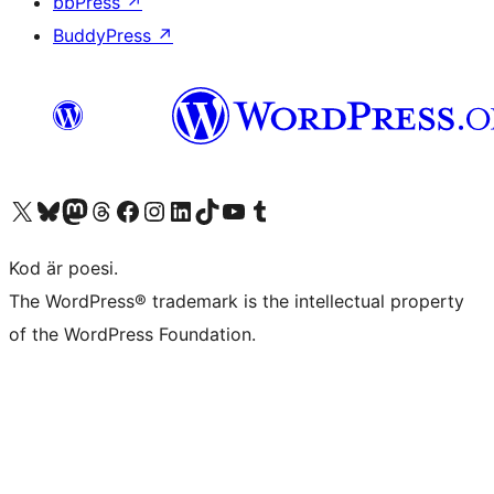
bbPress
↗
BuddyPress
↗
Besök vår X-konto (f.d. Twitter)
Besök vårt Bluesky-konto
Besök vårt Mastodon-konto
Besök vårt Thread-konto
Besök vår Facebook-sida
Besök vårt Instagram-konto
Besök vårt LinkedIn-konto
Besök vårt TikTok-konto
Besök vår YouTube-kanal
Besök vårt Tumblr-konto
Kod är poesi.
The WordPress® trademark is the intellectual property
of the WordPress Foundation.