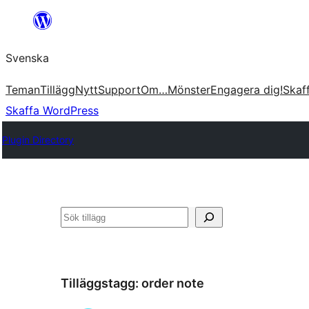
Hoppa
till
Svenska
innehåll
Teman
Tillägg
Nytt
Support
Om…
Mönster
Engagera dig!
Skaf
Skaffa WordPress
Plugin Directory
Sök
Tilläggstagg:
order note