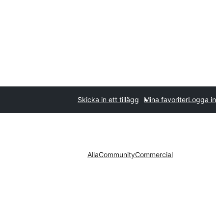
Skicka in ett tillägg
Mina favoriter
Logga in
Alla
Community
Commercial