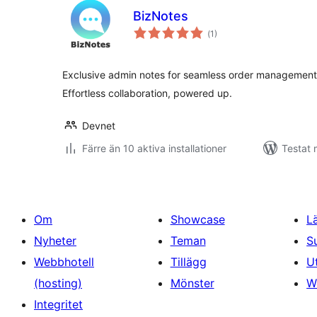
BizNotes
Totalt
(
1)
antal
betyg:
Exclusive admin notes for seamless order management
Effortless collaboration, powered up.
Devnet
Färre än 10 aktiva installationer
Testat 
Om
Showcase
L
Nyheter
Teman
S
Webbhotell
Tillägg
U
(hosting)
Mönster
W
Integritet