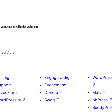
 among multiple admins.
med 7.0.3
är dig
Engagera dig
WordPres
upport
Evenemang
↗
tvecklare
Donera
↗
Matt
↗
ordPress.tv
↗
Swag
↗
bbPress
BuddyPre