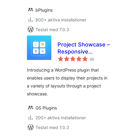
bPlugins
800+ aktiva installationer
Testat med 7.0.3
Project Showcase –
Responsive
Totalt
Portfolio, Case
(
6)
antal
betyg:
Studies & Filterable
Introducing a WordPress plugin that
Grid Layouts
enables users to display their projects in
a variety of layouts through a project
showcase.
GS Plugins
200+ aktiva installationer
Testat med 7.0.3