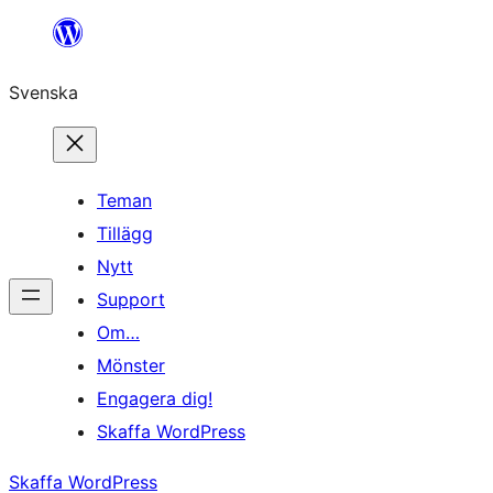
Hoppa
till
Svenska
innehåll
Teman
Tillägg
Nytt
Support
Om…
Mönster
Engagera dig!
Skaffa WordPress
Skaffa WordPress