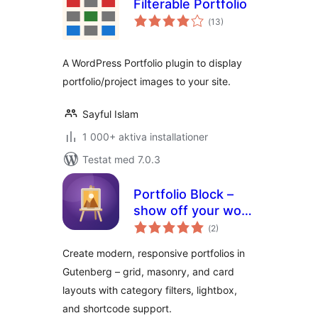
Filterable Portfolio
Totalt
(
13)
antal
betyg:
A WordPress Portfolio plugin to display
portfolio/project images to your site.
Sayful Islam
1 000+ aktiva installationer
Testat med 7.0.3
Portfolio Block –
show off your work
Totalt
with stunning
(
2)
antal
betyg:
layouts
Create modern, responsive portfolios in
Gutenberg – grid, masonry, and card
layouts with category filters, lightbox,
and shortcode support.