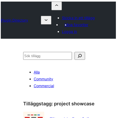
Skicka in ett tillägg
Plugin Directory
Mina favoriter
Logga in
Sök
Alla
Community
Commercial
Tilläggstagg:
project showcase