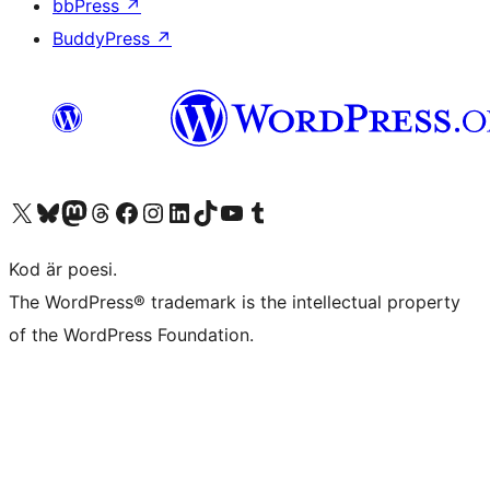
bbPress
↗
BuddyPress
↗
Besök vår X-konto (f.d. Twitter)
Besök vårt Bluesky-konto
Besök vårt Mastodon-konto
Besök vårt Thread-konto
Besök vår Facebook-sida
Besök vårt Instagram-konto
Besök vårt LinkedIn-konto
Besök vårt TikTok-konto
Besök vår YouTube-kanal
Besök vårt Tumblr-konto
Kod är poesi.
The WordPress® trademark is the intellectual property
of the WordPress Foundation.