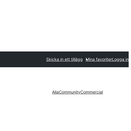
Skicka in ett tillägg
Mina favoriter
Logga in
Alla
Community
Commercial