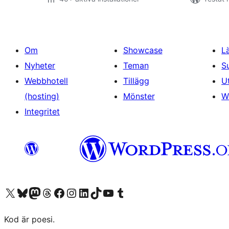
Om
Showcase
L
Nyheter
Teman
S
Webbhotell
Tillägg
U
(hosting)
Mönster
W
Integritet
Besök vår X-konto (f.d. Twitter)
Besök vårt Bluesky-konto
Besök vårt Mastodon-konto
Besök vårt Thread-konto
Besök vår Facebook-sida
Besök vårt Instagram-konto
Besök vårt LinkedIn-konto
Besök vårt TikTok-konto
Besök vår YouTube-kanal
Besök vårt Tumblr-konto
Kod är poesi.