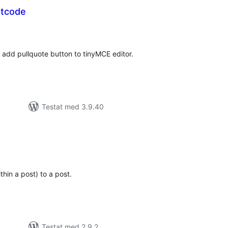
rtcode
alt
al
yg:
 add pullquote button to tinyMCE editor.
Testat med 3.9.40
alt
al
yg:
thin a post) to a post.
Testat med 2.9.2