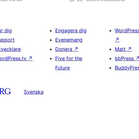
är dig
Engagera dig
WordPres
upport
Evenemang
↗
tvecklare
Donera
↗
Matt
↗
ordPress.tv
↗
Five for the
bbPress
Future
BuddyPre
Svenska