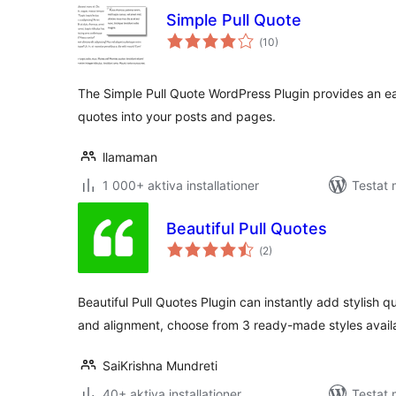
Simple Pull Quote
Totalt
(
10)
antal
betyg:
The Simple Pull Quote WordPress Plugin provides an eas
quotes into your posts and pages.
llamaman
1 000+ aktiva installationer
Testat 
Beautiful Pull Quotes
Totalt
(
2)
antal
betyg:
Beautiful Pull Quotes Plugin can instantly add stylish q
and alignment, choose from 3 ready-made styles avail
SaiKrishna Mundreti
40+ aktiva installationer
Testat