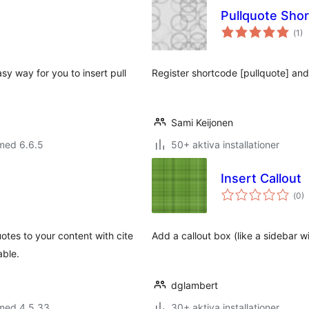
Pullquote Sho
Tot
(
1)
ant
bet
y way for you to insert pull
Register shortcode [pullquote] and
Sami Keijonen
med 6.6.5
50+ aktiva installationer
Insert Callout
Tot
(
0)
ant
bet
uotes to your content with cite
Add a callout box (like a sidebar wi
able.
dglambert
 med 4.5.33
30+ aktiva installationer