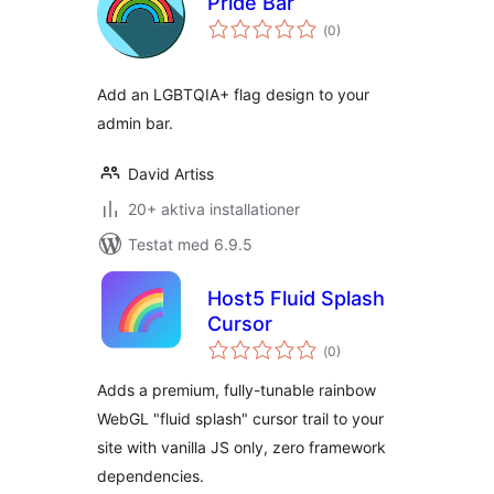
Pride Bar
Totalt
(
0)
antal
betyg:
Add an LGBTQIA+ flag design to your
admin bar.
David Artiss
20+ aktiva installationer
Testat med 6.9.5
Host5 Fluid Splash
Cursor
Totalt
(
0)
antal
betyg:
Adds a premium, fully-tunable rainbow
WebGL "fluid splash" cursor trail to your
site with vanilla JS only, zero framework
dependencies.