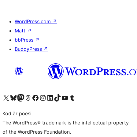
WordPress.com
↗
Matt
↗
bbPress
↗
BuddyPress
↗
Besök vår X-konto (f.d. Twitter)
Besök vårt Bluesky-konto
Besök vårt Mastodon-konto
Besök vårt Thread-konto
Besök vår Facebook-sida
Besök vårt Instagram-konto
Besök vårt LinkedIn-konto
Besök vårt TikTok-konto
Besök vår YouTube-kanal
Besök vårt Tumblr-konto
Kod är poesi.
The WordPress® trademark is the intellectual property
of the WordPress Foundation.