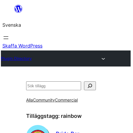
Hoppa
till
Svenska
innehåll
Skaffa WordPress
Plugin Directory
Sök
Alla
Community
Commercial
Tilläggstagg:
rainbow