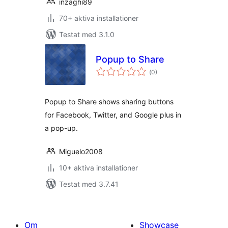
inzaghi89
70+ aktiva installationer
Testat med 3.1.0
Popup to Share
Totalt
(
0)
antal
betyg:
Popup to Share shows sharing buttons
for Facebook, Twitter, and Google plus in
a pop-up.
Miguelo2008
10+ aktiva installationer
Testat med 3.7.41
Om
Showcase