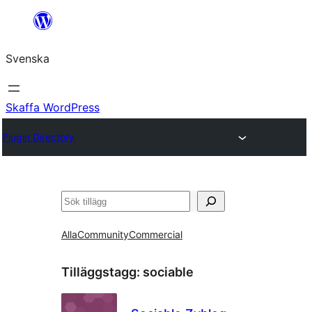
Hoppa
till
Svenska
innehåll
Skaffa WordPress
Plugin Directory
Sök
Alla
Community
Commercial
Tilläggstagg:
sociable