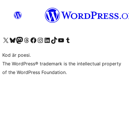
Besök vår X-konto (f.d. Twitter)
Besök vårt Bluesky-konto
Besök vårt Mastodon-konto
Besök vårt Thread-konto
Besök vår Facebook-sida
Besök vårt Instagram-konto
Besök vårt LinkedIn-konto
Besök vårt TikTok-konto
Besök vår YouTube-kanal
Besök vårt Tumblr-konto
Kod är poesi.
The WordPress® trademark is the intellectual property
of the WordPress Foundation.