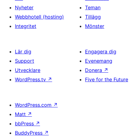
Nyheter
Teman
Webbhotell (hosting)
Tillägg
Integritet
Mönster
Lär dig
Engagera dig
Support
Evenemang
Utvecklare
Donera
↗
WordPress.tv
↗
Five for the Future
WordPress.com
↗
Matt
↗
bbPress
↗
BuddyPress
↗