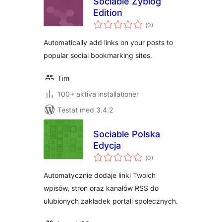
Sociable Zyblog
Edition
Totalt
(
0)
antal
betyg:
Automatically add links on your posts to
popular social bookmarking sites.
Tim
100+ aktiva installationer
Testat med 3.4.2
Sociable Polska
Edycja
Totalt
(
0)
antal
betyg:
Automatycznie dodaje linki Twoich
wpisów, stron oraz kanałów RSS do
ulubionych zakładek portali społecznych.