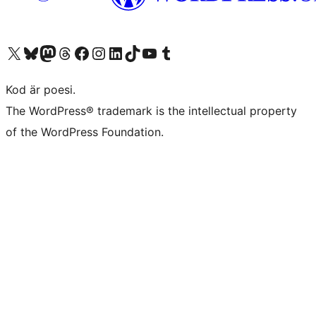
Besök vår X-konto (f.d. Twitter)
Besök vårt Bluesky-konto
Besök vårt Mastodon-konto
Besök vårt Thread-konto
Besök vår Facebook-sida
Besök vårt Instagram-konto
Besök vårt LinkedIn-konto
Besök vårt TikTok-konto
Besök vår YouTube-kanal
Besök vårt Tumblr-konto
Kod är poesi.
The WordPress® trademark is the intellectual property
of the WordPress Foundation.