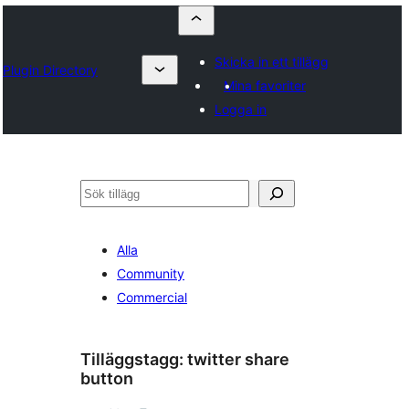
Skicka in ett tillägg
Plugin Directory
Mina favoriter
Logga in
Sök
Alla
Community
Commercial
Tilläggstagg:
twitter share
button