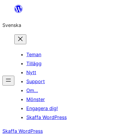
Hoppa
till
Svenska
innehåll
Teman
Tillägg
Nytt
Support
Om…
Mönster
Engagera dig!
Skaffa WordPress
Skaffa WordPress