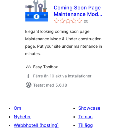
Coming Soon Page
Maintenance Mode
Totalt
Under Construction
(
0)
antal
betyg:
Page
Elegant looking coming soon page,
Maintenance Mode & Under construction
page. Put your site under maintenance in
minutes.
Easy Toolbox
Färre än 10 aktiva installationer
Testat med 5.6.18
Om
Showcase
Nyheter
Teman
Webbhotell (hosting)
Tillägg