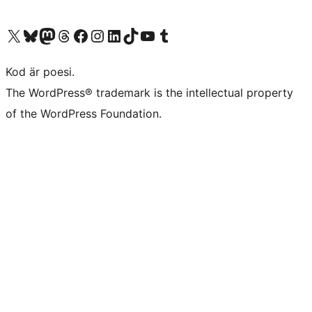
Besök vår X-konto (f.d. Twitter)
Besök vårt Bluesky-konto
Besök vårt Mastodon-konto
Besök vårt Thread-konto
Besök vår Facebook-sida
Besök vårt Instagram-konto
Besök vårt LinkedIn-konto
Besök vårt TikTok-konto
Besök vår YouTube-kanal
Besök vårt Tumblr-konto
Kod är poesi.
The WordPress® trademark is the intellectual property
of the WordPress Foundation.