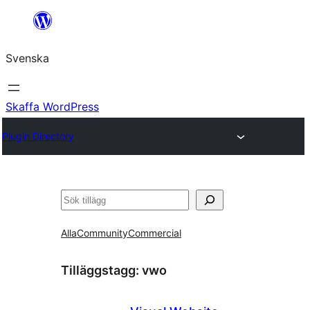
Hoppa
till
Svenska
innehåll
Skaffa WordPress
Plugin Directory
Sök
Alla
Community
Commercial
Tilläggstagg:
vwo