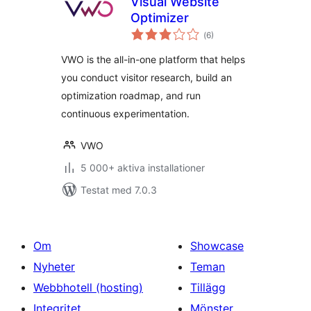
Visual Website
Optimizer
Totalt
(
6)
antal
betyg:
VWO is the all-in-one platform that helps
you conduct visitor research, build an
optimization roadmap, and run
continuous experimentation.
VWO
5 000+ aktiva installationer
Testat med 7.0.3
Om
Showcase
Nyheter
Teman
Webbhotell (hosting)
Tillägg
Integritet
Mönster