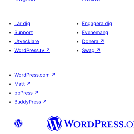
Lär dig
Engagera dig
Support
Evenemang
Utvecklare
Donera
↗
WordPress.tv
↗
Swag
↗
WordPress.com
↗
Matt
↗
bbPress
↗
BuddyPress
↗