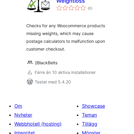
Weightloss
Totalt
(
0)
antal
betyg:
Checks for any Woocommerce products
missing weights, which may cause
postage calculators to malfunction upon
customer checkout.
2BlackBelts
Färre än 10 aktiva installationer
Testat med 5.4.20
Om
Showcase
Nyheter
Teman
Webbhotell (hosting)
Tillägg
Integritet
Mönster