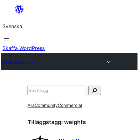
Hoppa
till
Svenska
innehåll
Skaffa WordPress
Plugin Directory
Sök
Alla
Community
Commercial
Tilläggstagg:
weights