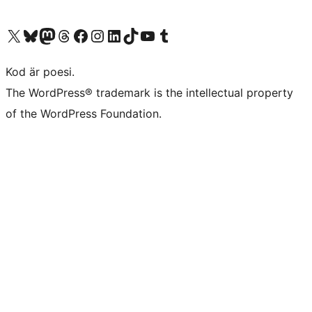
Besök vår X-konto (f.d. Twitter)
Besök vårt Bluesky-konto
Besök vårt Mastodon-konto
Besök vårt Thread-konto
Besök vår Facebook-sida
Besök vårt Instagram-konto
Besök vårt LinkedIn-konto
Besök vårt TikTok-konto
Besök vår YouTube-kanal
Besök vårt Tumblr-konto
Kod är poesi.
The WordPress® trademark is the intellectual property
of the WordPress Foundation.