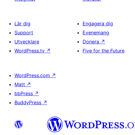
Lär dig
Engagera dig
Support
Evenemang
Utvecklare
Donera
↗
WordPress.tv
↗
Five for the Future
WordPress.com
↗
Matt
↗
bbPress
↗
BuddyPress
↗