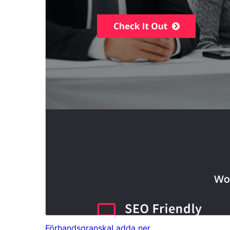
Förhandsgranska
Ladda ner