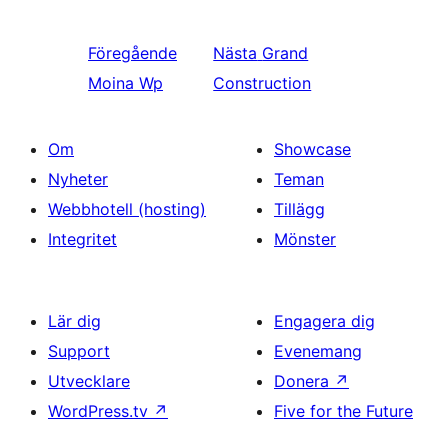
Föregående
Nästa
Grand
Moina Wp
Construction
Om
Showcase
Nyheter
Teman
Webbhotell (hosting)
Tillägg
Integritet
Mönster
Lär dig
Engagera dig
Support
Evenemang
Utvecklare
Donera
↗
WordPress.tv
↗
Five for the Future