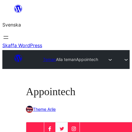
Hoppa
till
Svenska
innehåll
Skaffa WordPress
Teman
Alla teman
Appointech
Appointech
Theme Arile