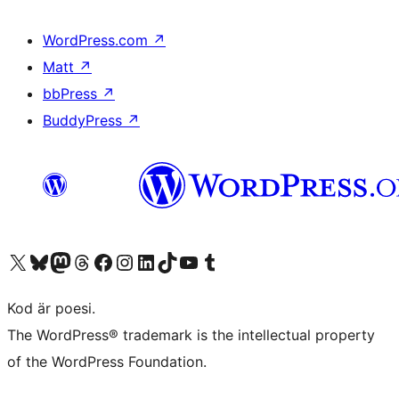
WordPress.com
↗
Matt
↗
bbPress
↗
BuddyPress
↗
Besök vår X-konto (f.d. Twitter)
Besök vårt Bluesky-konto
Besök vårt Mastodon-konto
Besök vårt Thread-konto
Besök vår Facebook-sida
Besök vårt Instagram-konto
Besök vårt LinkedIn-konto
Besök vårt TikTok-konto
Besök vår YouTube-kanal
Besök vårt Tumblr-konto
Kod är poesi.
The WordPress® trademark is the intellectual property
of the WordPress Foundation.