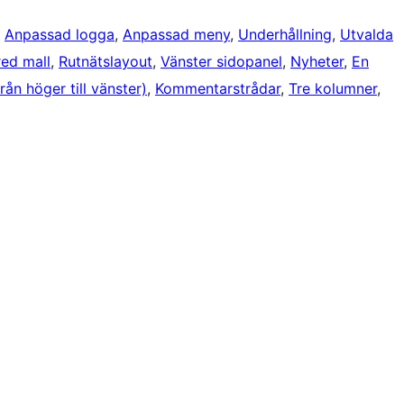
, 
Anpassad logga
, 
Anpassad meny
, 
Underhållning
, 
Utvalda
red mall
, 
Rutnätslayout
, 
Vänster sidopanel
, 
Nyheter
, 
En
rån höger till vänster)
, 
Kommentarstrådar
, 
Tre kolumner
, 