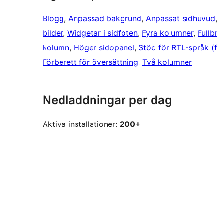
Blogg
, 
Anpassad bakgrund
, 
Anpassat sidhuvud
bilder
, 
Widgetar i sidfoten
, 
Fyra kolumner
, 
Fullb
kolumn
, 
Höger sidopanel
, 
Stöd för RTL-språk (f
Förberett för översättning
, 
Två kolumner
Nedladdningar per dag
Aktiva installationer:
200+