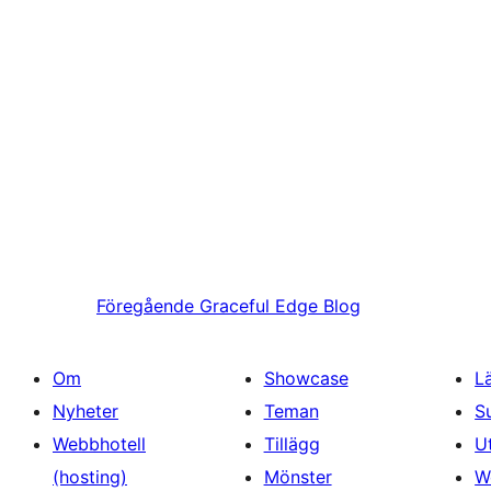
Föregående
Graceful Edge Blog
Om
Showcase
L
Nyheter
Teman
S
Webbhotell
Tillägg
U
(hosting)
Mönster
W