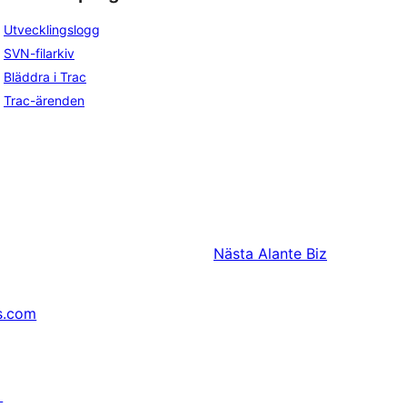
Utvecklingslogg
SVN-filarkiv
Bläddra i Trac
Trac-ärenden
Nästa
Alante Biz
s.com
↗