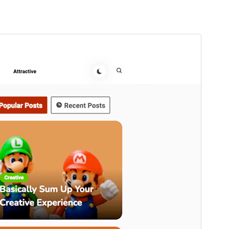
Förhandsgranska
Ladda ner
Version
1.1.5
Senast uppdaterat
2 april 2025
Aktiva installationer
200+
WordPress-version
5.0
PHP-version
7.2
Temats startsida