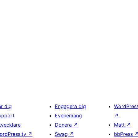
är dig
Engagera dig
WordPres
upport
Evenemang
↗
tvecklare
Donera
↗
Matt
↗
ordPress.tv
↗
Swag
↗
bbPress