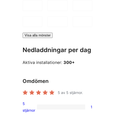
Visa alla mönster
Nedladdningar per dag
Aktiva installationer:
300+
Omdömen
5
av 5 stjärnor.
5
1
1
stjärnor