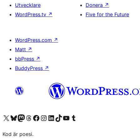
Utvecklare
Donera
↗
WordPress.tv
↗
Five for the Future
WordPress.com
↗
Matt
↗
bbPress
↗
BuddyPress
↗
Besök vår X-konto (f.d. Twitter)
Besök vårt Bluesky-konto
Besök vårt Mastodon-konto
Besök vårt Thread-konto
Besök vår Facebook-sida
Besök vårt Instagram-konto
Besök vårt LinkedIn-konto
Besök vårt TikTok-konto
Besök vår YouTube-kanal
Besök vårt Tumblr-konto
Kod är poesi.