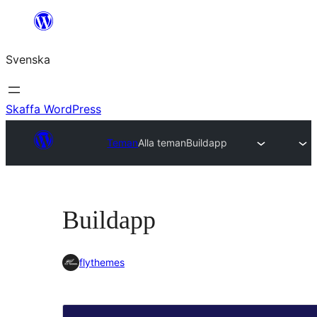
Hoppa
till
Svenska
innehåll
Skaffa WordPress
Teman
Alla teman
Buildapp
Buildapp
flythemes