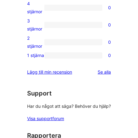
5-
4
0
stjärnig
0
stjärnor
recension
4-
3
0
stjärniga
0
stjärnor
recensioner
3-
2
0
stjärniga
0
stjärnor
recensioner
2-
1 stjärna
0
0
stjärniga
1-
recensioner
recensioner
Lägg till min recension
Se alla
stjärniga
recensioner
Support
Har du något att säga? Behöver du hjälp?
Visa supportforum
Rapportera