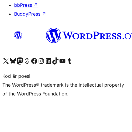
bbPress
↗
BuddyPress
↗
Besök vår X-konto (f.d. Twitter)
Besök vårt Bluesky-konto
Besök vårt Mastodon-konto
Besök vårt Thread-konto
Besök vår Facebook-sida
Besök vårt Instagram-konto
Besök vårt LinkedIn-konto
Besök vårt TikTok-konto
Besök vår YouTube-kanal
Besök vårt Tumblr-konto
Kod är poesi.
The WordPress® trademark is the intellectual property
of the WordPress Foundation.