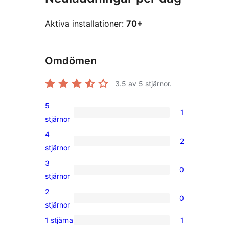
Aktiva installationer:
70+
Omdömen
3.5
av 5 stjärnor.
5
1
1
stjärnor
5-
4
2
stjärnig
2
stjärnor
recension
4-
3
0
stjärniga
0
stjärnor
recensioner
3-
2
0
stjärniga
0
stjärnor
recensioner
2-
1 stjärna
1
1