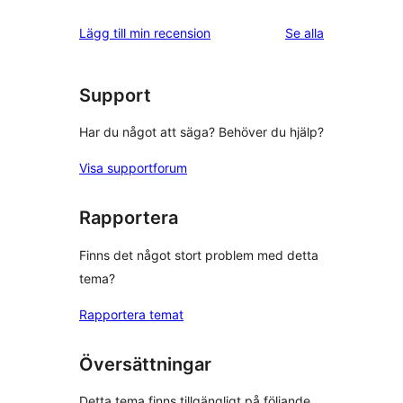
stjärniga
1-
recensioner
recensioner
Lägg till min recension
Se alla
stjärnig
recension
Support
Har du något att säga? Behöver du hjälp?
Visa supportforum
Rapportera
Finns det något stort problem med detta
tema?
Rapportera temat
Översättningar
Detta tema finns tillgängligt på följande