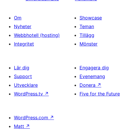
Om
Showcase
Nyheter
Teman
Webbhotell (hosting)
Tillägg
Integritet
Mönster
Lär dig
Engagera dig
Support
Evenemang
Utvecklare
Donera
↗
WordPress.tv
↗
Five for the Future
WordPress.com
↗
Matt
↗