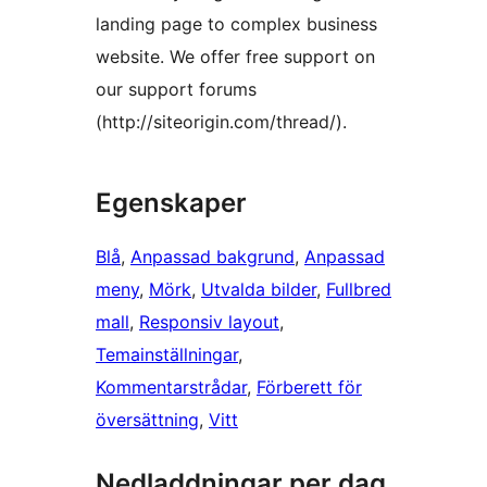
landing page to complex business
website. We offer free support on
our support forums
(http://siteorigin.com/thread/).
Egenskaper
Blå
, 
Anpassad bakgrund
, 
Anpassad
meny
, 
Mörk
, 
Utvalda bilder
, 
Fullbred
mall
, 
Responsiv layout
, 
Temainställningar
, 
Kommentarstrådar
, 
Förberett för
översättning
, 
Vitt
Nedladdningar per dag