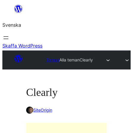
Hoppa
till
Svenska
innehåll
Skaffa WordPress
Teman
Alla teman
Clearly
Clearly
SiteOrigin