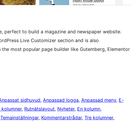
ite, perfect to build a magazine and newspaper website.
WordPress Live Customizer section and is also
the most popular page builder like Gutemberg, Elementor
Anpassat sidhuvud
, 
Anpassad logga
, 
Anpassad meny
, 
E-
a kolumner
, 
Rutnätslayout
, 
Nyheter
, 
En kolumn
, 
 
Temainställningar
, 
Kommentarstrådar
, 
Tre kolumner
, 