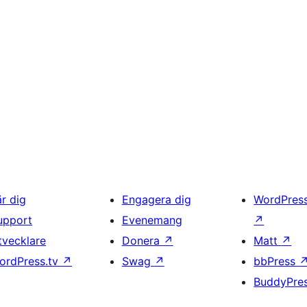
är dig
Engagera dig
WordPres
upport
Evenemang
↗
tvecklare
Donera
↗
Matt
↗
ordPress.tv
↗
Swag
↗
bbPress
BuddyPre