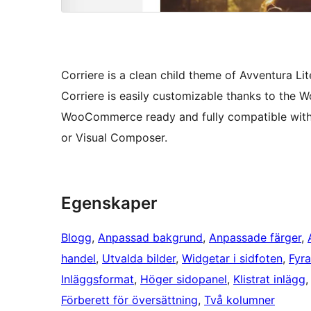
Corriere is a clean child theme of Avventura L
Corriere is easily customizable thanks to the 
WooCommerce ready and fully compatible with 
or Visual Composer.
Egenskaper
Blogg
, 
Anpassad bakgrund
, 
Anpassade färger
, 
handel
, 
Utvalda bilder
, 
Widgetar i sidfoten
, 
Fyr
Inläggsformat
, 
Höger sidopanel
, 
Klistrat inlägg
,
Förberett för översättning
, 
Två kolumner