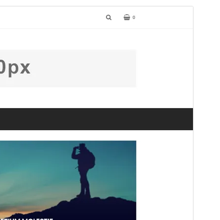
Kommersiellt tema
Detta tema är gratis men erbjuder ytterligare betalda
kommersiella uppgraderingar eller support.
Förhandsgranska
Ladda ner
Detta är ett barntema för
Avventura Lite
.
Version
1.0.9
Senast uppdaterat
30 maj 2026
Aktiva installationer
10+
PHP-version
5.3