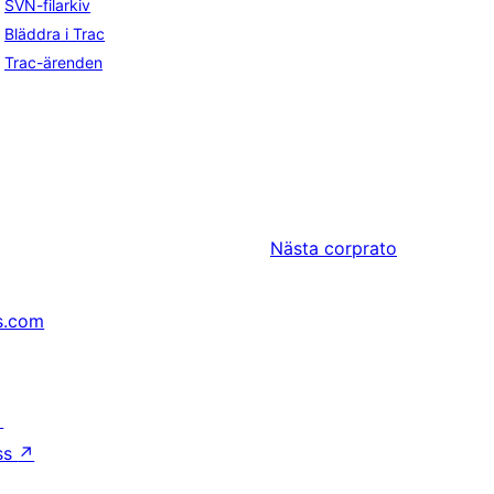
SVN-filarkiv
Bläddra i Trac
Trac-ärenden
Nästa
corprato
s.com
↗
ss
↗