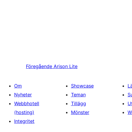
Föregående
Arison Lite
Om
Showcase
L
Nyheter
Teman
S
Webbhotell
Tillägg
U
(hosting)
Mönster
W
Integritet