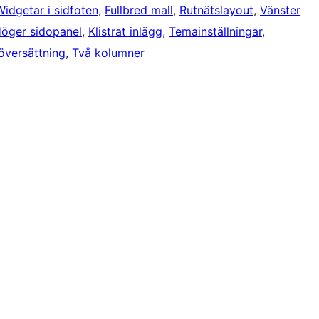
Widgetar i sidfoten
, 
Fullbred mall
, 
Rutnätslayout
, 
Vänster
öger sidopanel
, 
Klistrat inlägg
, 
Temainställningar
, 
 översättning
, 
Två kolumner