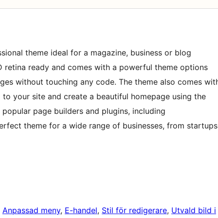
sional theme ideal for a magazine, business or blog
D retina ready and comes with a powerful theme options
ges without touching any code. The theme also comes wit
go to your site and create a beautiful homepage using the
 popular page builders and plugins, including
erfect theme for a wide range of businesses, from startups
, 
Anpassad meny
, 
E-handel
, 
Stil för redigerare
, 
Utvald bild i