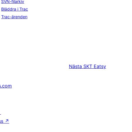
SVN-filarkiv
Bläddra i Trac
Trac-ärenden
Nästa
SKT Eatsy
s.com
↗
ss
↗