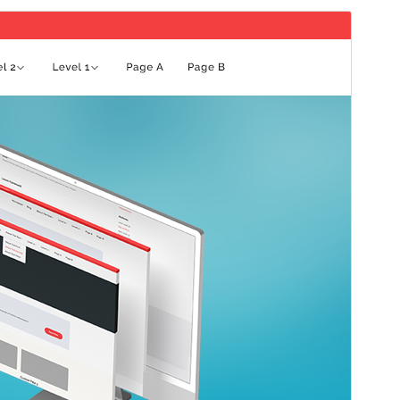
Förhandsgranska
Ladda ner
Detta är ett barntema för
Minamaze
.
Version
1.0.1
Senast uppdaterat
24 april 2026
Aktiva installationer
20+
WordPress-version
5.0
PHP-version
7.0