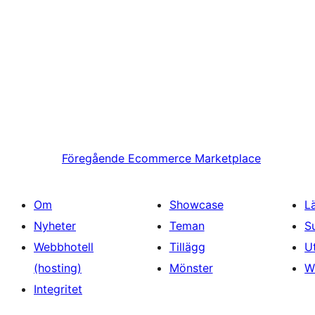
Föregående
Ecommerce Marketplace
Om
Showcase
L
Nyheter
Teman
S
Webbhotell
Tillägg
U
(hosting)
Mönster
W
Integritet