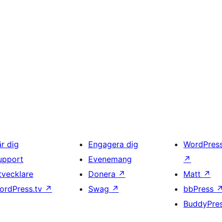
är dig
Engagera dig
WordPres
upport
Evenemang
↗
tvecklare
Donera
↗
Matt
↗
ordPress.tv
↗
Swag
↗
bbPress
BuddyPre