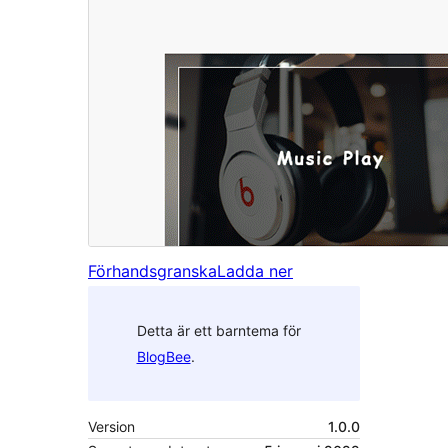
Förhandsgranska
Ladda ner
Detta är ett barntema för
BlogBee
.
Version
1.0.0