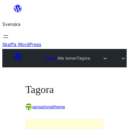
Hoppa
till
Svenska
innehåll
Skaffa WordPress
Teman
Alla teman
Tagora
Tagora
sensationaltheme