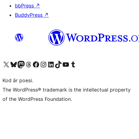
bbPress
↗
BuddyPress
↗
Besök vår X-konto (f.d. Twitter)
Besök vårt Bluesky-konto
Besök vårt Mastodon-konto
Besök vårt Thread-konto
Besök vår Facebook-sida
Besök vårt Instagram-konto
Besök vårt LinkedIn-konto
Besök vårt TikTok-konto
Besök vår YouTube-kanal
Besök vårt Tumblr-konto
Kod är poesi.
The WordPress® trademark is the intellectual property
of the WordPress Foundation.