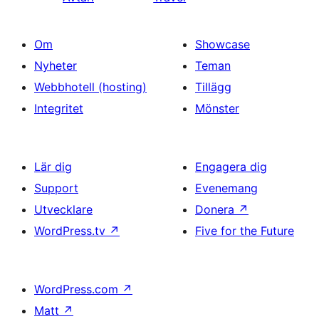
Om
Showcase
Nyheter
Teman
Webbhotell (hosting)
Tillägg
Integritet
Mönster
Lär dig
Engagera dig
Support
Evenemang
Utvecklare
Donera
↗
WordPress.tv
↗
Five for the Future
WordPress.com
↗
Matt
↗