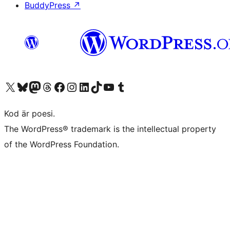
BuddyPress
↗
Besök vår X-konto (f.d. Twitter)
Besök vårt Bluesky-konto
Besök vårt Mastodon-konto
Besök vårt Thread-konto
Besök vår Facebook-sida
Besök vårt Instagram-konto
Besök vårt LinkedIn-konto
Besök vårt TikTok-konto
Besök vår YouTube-kanal
Besök vårt Tumblr-konto
Kod är poesi.
The WordPress® trademark is the intellectual property
of the WordPress Foundation.