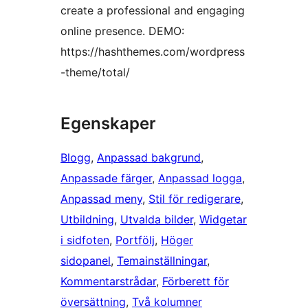
create a professional and engaging
online presence. DEMO:
https://hashthemes.com/wordpress
-theme/total/
Egenskaper
Blogg
, 
Anpassad bakgrund
, 
Anpassade färger
, 
Anpassad logga
, 
Anpassad meny
, 
Stil för redigerare
, 
Utbildning
, 
Utvalda bilder
, 
Widgetar
i sidfoten
, 
Portfölj
, 
Höger
sidopanel
, 
Temainställningar
, 
Kommentarstrådar
, 
Förberett för
översättning
, 
Två kolumner