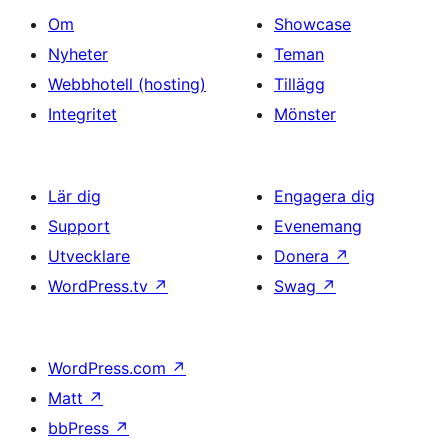
Om
Showcase
Nyheter
Teman
Webbhotell (hosting)
Tillägg
Integritet
Mönster
Lär dig
Engagera dig
Support
Evenemang
Utvecklare
Donera
↗
WordPress.tv
↗
Swag
↗
WordPress.com
↗
Matt
↗
bbPress
↗