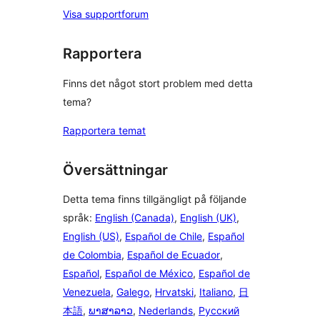
Visa supportforum
Rapportera
Finns det något stort problem med detta
tema?
Rapportera temat
Översättningar
Detta tema finns tillgängligt på följande
språk:
English (Canada)
,
English (UK)
,
English (US)
,
Español de Chile
,
Español
de Colombia
,
Español de Ecuador
,
Español
,
Español de México
,
Español de
Venezuela
,
Galego
,
Hrvatski
,
Italiano
,
日
本語
,
ພາສາລາວ
,
Nederlands
,
Русский