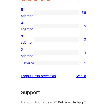
5
56
56
stjärnor
5-
4
5
stjärniga
5
stjärnor
recensioner
4-
3
0
stjärniga
0
stjärnor
recensioner
3-
2
1
stjärniga
1
stjärnor
recensioner
2-
1 stjärna
2
2
stjärnig
1-
recension
recensioner
Lägg till min recension
Se alla
stjärniga
recensioner
Support
Har du något att säga? Behöver du hjälp?