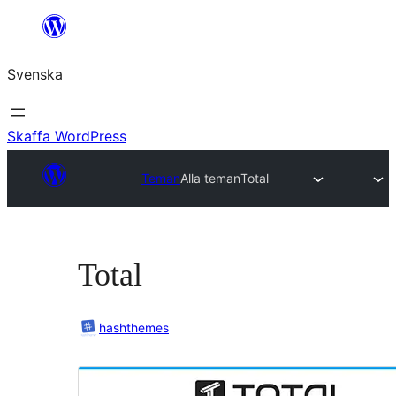
Hoppa
till
Svenska
innehåll
Skaffa WordPress
Teman
Alla teman
Total
Total
hashthemes