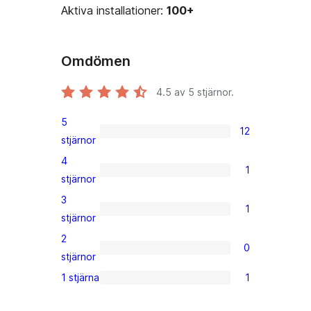
Aktiva installationer:
100+
Omdömen
4.5
av 5 stjärnor.
5
12
12
stjärnor
5-
4
1
stjärniga
1
stjärnor
recensioner
4-
3
1
stjärnig
1
stjärnor
recension
3-
2
0
stjärnig
0
stjärnor
recension
2-
1 stjärna
1
1
stjärniga
1-
recensioner