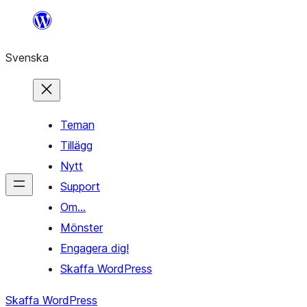
Hoppa
till
Svenska
innehåll
Teman
Tillägg
Nytt
Support
Om…
Mönster
Engagera dig!
Skaffa WordPress
Skaffa WordPress