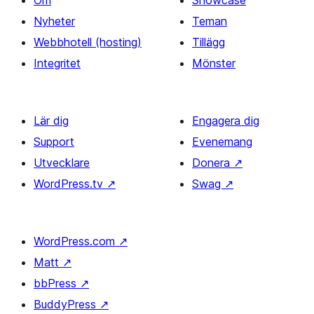
Om
Showcase
Nyheter
Teman
Webbhotell (hosting)
Tillägg
Integritet
Mönster
Lär dig
Engagera dig
Support
Evenemang
Utvecklare
Donera
↗
WordPress.tv
↗
Swag
↗
WordPress.com
↗
Matt
↗
bbPress
↗
BuddyPress
↗