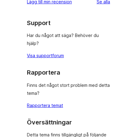
recensioner
Lägg till min recension
Se alla
stjärnig
recension
Support
Har du något att säga? Behöver du
hjälp?
Visa supportforum
Rapportera
Finns det något stort problem med detta
tema?
Rapportera temat
Översättningar
Detta tema finns tillgängligt på följande