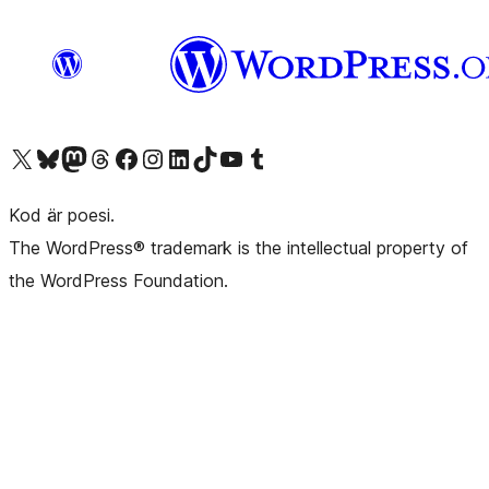
Besök vår X-konto (f.d. Twitter)
Besök vårt Bluesky-konto
Besök vårt Mastodon-konto
Besök vårt Thread-konto
Besök vår Facebook-sida
Besök vårt Instagram-konto
Besök vårt LinkedIn-konto
Besök vårt TikTok-konto
Besök vår YouTube-kanal
Besök vårt Tumblr-konto
Kod är poesi.
The WordPress® trademark is the intellectual property of
the WordPress Foundation.