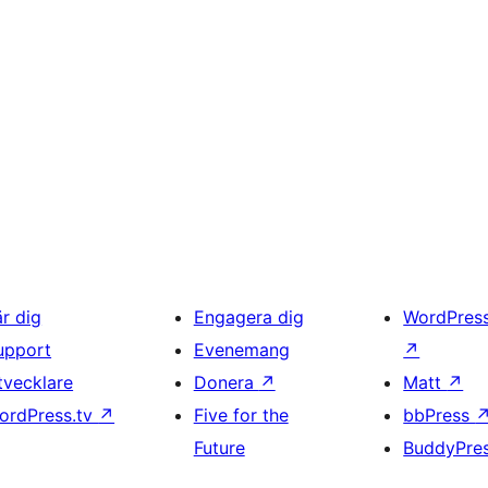
är dig
Engagera dig
WordPres
upport
Evenemang
↗
tvecklare
Donera
↗
Matt
↗
ordPress.tv
↗
Five for the
bbPress
Future
BuddyPre