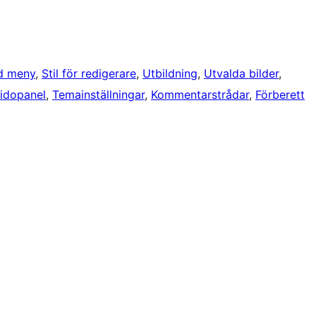
d meny
, 
Stil för redigerare
, 
Utbildning
, 
Utvalda bilder
, 
idopanel
, 
Temainställningar
, 
Kommentarstrådar
, 
Förberett