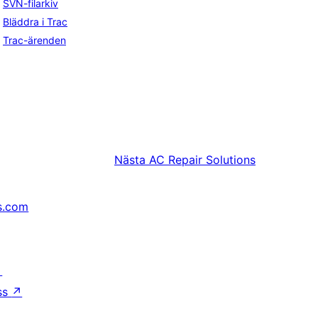
SVN-filarkiv
Bläddra i Trac
Trac-ärenden
Nästa
AC Repair Solutions
s.com
↗
ss
↗