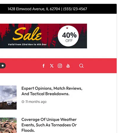
Förhandsgranska
Ladda ner
Version
1.1.1
Senast uppdaterat
7 juli 2026
Aktiva installationer
40+
PHP-version
7.2
Temats startsida