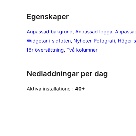
Egenskaper
Anpassad bakgrund
, 
Anpassad logga
, 
Anpassa
Widgetar i sidfoten
, 
Nyheter
, 
Fotografi
, 
Höger s
för översättning
, 
Två kolumner
Nedladdningar per dag
Aktiva installationer:
40+