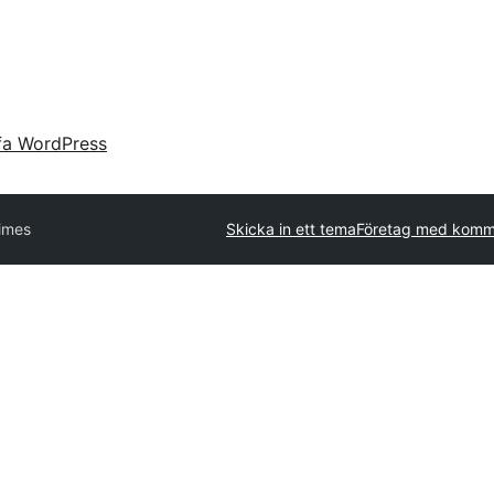
fa WordPress
Times
Skicka in ett tema
Företag med komme