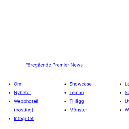
Föregående
Premier News
Om
Showcase
L
Nyheter
Teman
S
Webbhotell
Tillägg
U
(hosting)
Mönster
W
Integritet