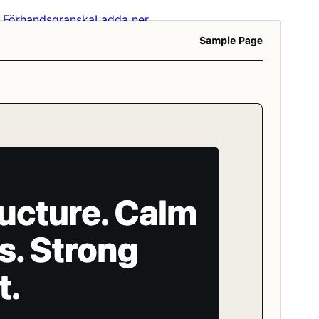
Förhandsgranska
Ladda ner
Version
1.0.1
Senast uppdaterat
13 maj 2026
Aktiva installationer
30+
WordPress-version
6.7
PHP-version
7.2