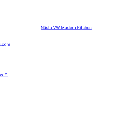
Nästa
VW Modern Kitchen
s.com
↗
ss
↗