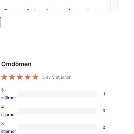
Omdömen
5
av 5 stjärnor.
5
1
1
stjärnor
5-
4
0
stjärnig
0
stjärnor
recension
4-
3
0
stjärniga
0
stjärnor