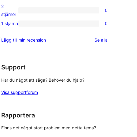
recensioner
3-
2
0
stjärniga
0
stjärnor
recensioner
2-
1 stjärna
0
0
stjärniga
1-
recensioner
recensioner
Lägg till min recension
Se alla
stjärniga
recensioner
Support
Har du något att säga? Behöver du hjälp?
Visa supportforum
Rapportera
Finns det något stort problem med detta tema?