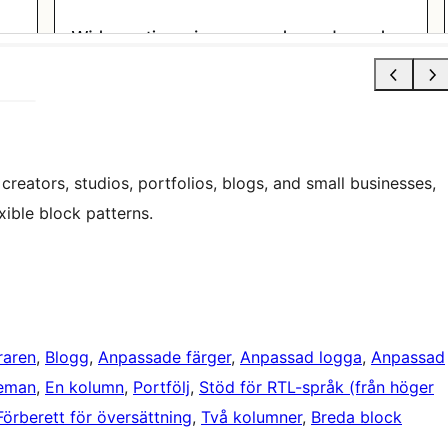
creators, studios, portfolios, blogs, and small businesses,
xible block patterns.
raren
, 
Blogg
, 
Anpassade färger
, 
Anpassad logga
, 
Anpassad
teman
, 
En kolumn
, 
Portfölj
, 
Stöd för RTL-språk (från höger
Förberett för översättning
, 
Två kolumner
, 
Breda block