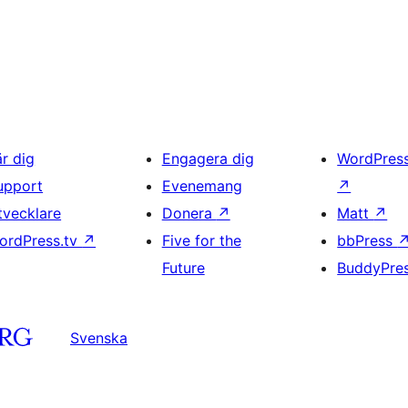
är dig
Engagera dig
WordPres
upport
Evenemang
↗
tvecklare
Donera
↗
Matt
↗
ordPress.tv
↗
Five for the
bbPress
Future
BuddyPre
Svenska