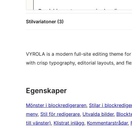
Stilvariatoner (3)
VYROLA is a modern full-site editing theme for 
with crisp typography, editorial layouts, and fle
Egenskaper
Mönster i blockredigeraren
, 
Stilar i blockredige
meny
, 
Stil för redigerare
, 
Utvalda bilder
, 
Block
till vänster)
, 
Klistrat inlägg
, 
Kommentarstrådar
, 