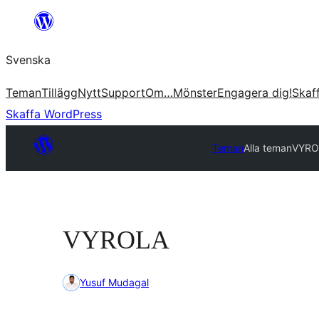
Hoppa
till
Svenska
innehåll
Teman
Tillägg
Nytt
Support
Om…
Mönster
Engagera dig!
Skaf
Skaffa WordPress
Teman
Alla teman
VYRO
VYROLA
Yusuf Mudagal