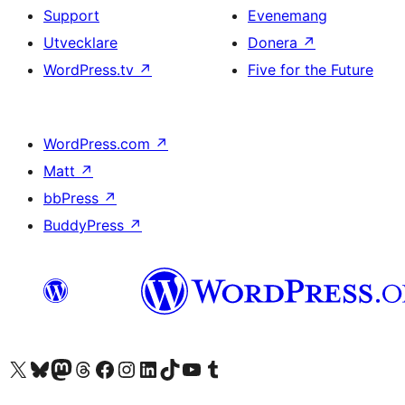
Support
Evenemang
Utvecklare
Donera
↗
WordPress.tv
↗
Five for the Future
WordPress.com
↗
Matt
↗
bbPress
↗
BuddyPress
↗
Besök vår X-konto (f.d. Twitter)
Besök vårt Bluesky-konto
Besök vårt Mastodon-konto
Besök vårt Thread-konto
Besök vår Facebook-sida
Besök vårt Instagram-konto
Besök vårt LinkedIn-konto
Besök vårt TikTok-konto
Besök vår YouTube-kanal
Besök vårt Tumblr-konto