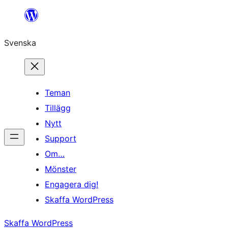
Hoppa
till
Svenska
innehåll
Teman
Tillägg
Nytt
Support
Om…
Mönster
Engagera dig!
Skaffa WordPress
Skaffa WordPress