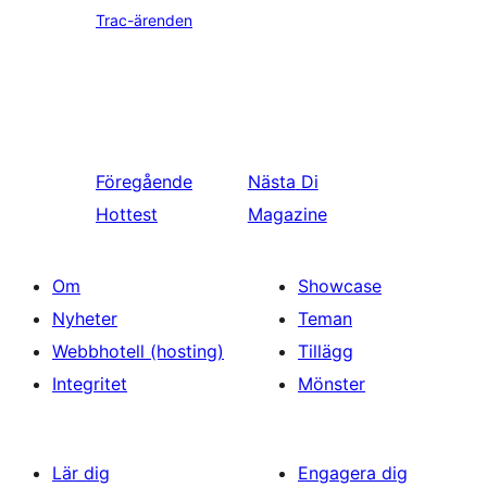
Trac-ärenden
Föregående
Nästa
Di
Hottest
Magazine
Om
Showcase
Nyheter
Teman
Webbhotell (hosting)
Tillägg
Integritet
Mönster
Lär dig
Engagera dig