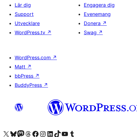
Lär dig
Engagera dig
Support
Evenemang
Utvecklare
Donera
↗
WordPress.tv
↗
Swag
↗
WordPress.com
↗
Matt
↗
bbPress
↗
BuddyPress
↗
Besök vår X-konto (f.d. Twitter)
Besök vårt Bluesky-konto
Besök vårt Mastodon-konto
Besök vårt Thread-konto
Besök vår Facebook-sida
Besök vårt Instagram-konto
Besök vårt LinkedIn-konto
Besök vårt TikTok-konto
Besök vår YouTube-kanal
Besök vårt Tumblr-konto