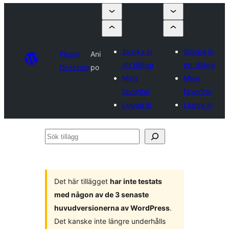
Skicka in
Skicka in
Plugin
Ani
ett tillägg
ett tillägg
Directory
po
Mina
Mina
favoriter
favoriter
Logga in
Logga in
Sök
tillägg
Det här tillägget
har inte testats
med någon av de 3 senaste
huvudversionerna av WordPress
.
Det kanske inte längre underhålls