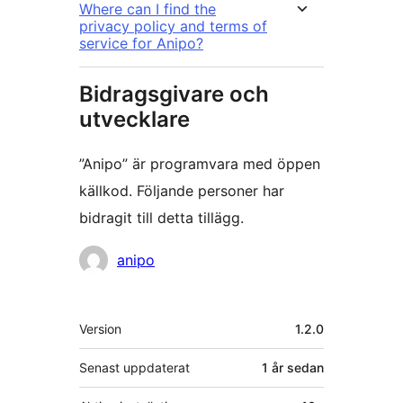
Where can I find the
privacy policy and terms of
service for Anipo?
Bidragsgivare och
utvecklare
”Anipo” är programvara med öppen
källkod. Följande personer har
bidragit till detta tillägg.
Bidragande
anipo
personer
Meta
Version
1.2.0
Senast uppdaterat
1 år
sedan