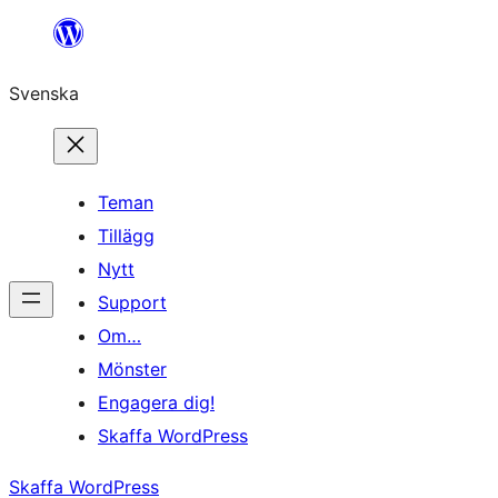
Hoppa
till
Svenska
innehåll
Teman
Tillägg
Nytt
Support
Om…
Mönster
Engagera dig!
Skaffa WordPress
Skaffa WordPress