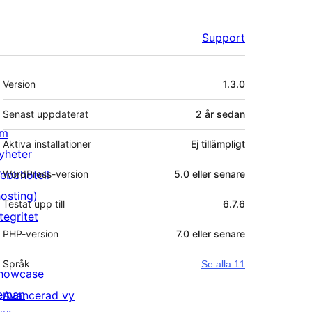
Support
Meta
Version
1.3.0
Senast uppdaterat
2 år
sedan
m
Aktiva installationer
Ej tillämpligt
yheter
ebbhotell
WordPress-version
5.0 eller senare
hosting)
Testat upp till
6.7.6
tegritet
PHP-version
7.0 eller senare
Språk
Se alla 11
howcase
eman
Avancerad vy