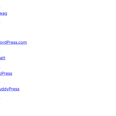
↗
wag
↗
ordPress.com
↗
att
↗
bPress
↗
uddyPress
↗