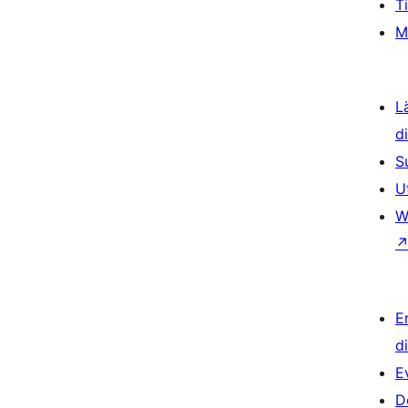
T
M
L
d
S
U
W
E
d
E
D