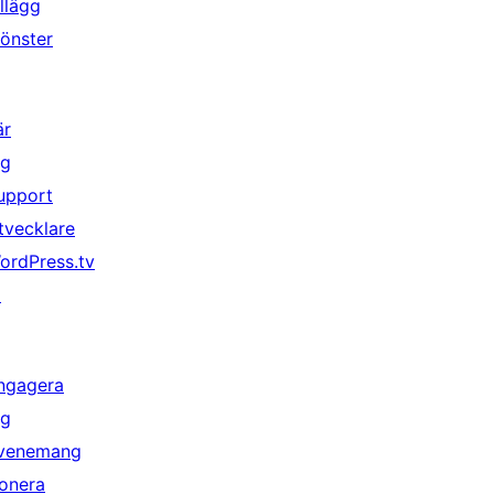
illägg
önster
är
ig
upport
tvecklare
ordPress.tv
↗
ngagera
ig
venemang
onera