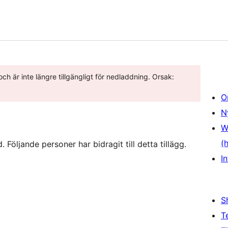
h är inte längre tillgängligt för nedladdning. Orsak:
O
N
W
(
öljande personer har bidragit till detta tillägg.
In
S
T