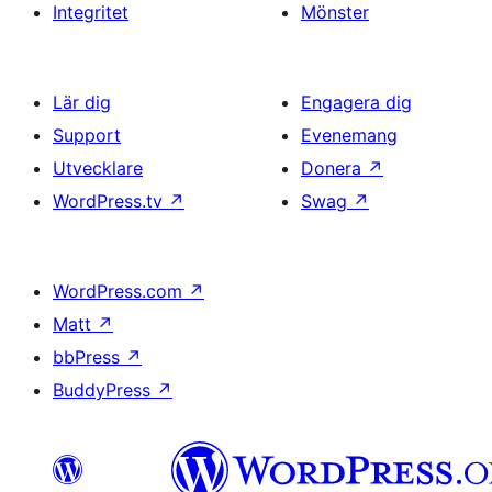
Integritet
Mönster
Lär dig
Engagera dig
Support
Evenemang
Utvecklare
Donera
↗
WordPress.tv
↗
Swag
↗
WordPress.com
↗
Matt
↗
bbPress
↗
BuddyPress
↗