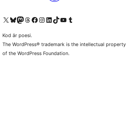
Besök vår X-konto (f.d. Twitter)
Besök vårt Bluesky-konto
Besök vårt Mastodon-konto
Besök vårt Thread-konto
Besök vår Facebook-sida
Besök vårt Instagram-konto
Besök vårt LinkedIn-konto
Besök vårt TikTok-konto
Besök vår YouTube-kanal
Besök vårt Tumblr-konto
Kod är poesi.
The WordPress® trademark is the intellectual property
of the WordPress Foundation.