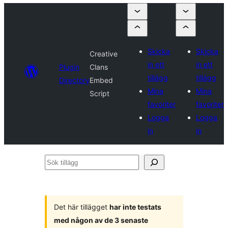
Skicka
Skicka
Creative
in ett
in ett
Plugin
Clans
tillägg
tillägg
Directory
Embed
Mina
Mina
Script
favoriter
favoriter
Logga
Logga
in
in
Sök
tillägg
Det här tillägget
har inte testats
med någon av de 3 senaste