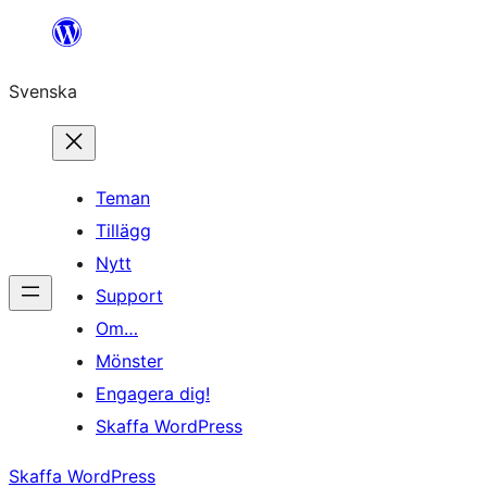
Hoppa
till
Svenska
innehåll
Teman
Tillägg
Nytt
Support
Om…
Mönster
Engagera dig!
Skaffa WordPress
Skaffa WordPress