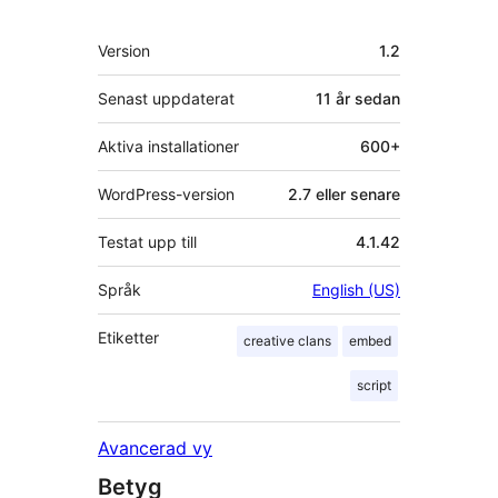
Meta
Version
1.2
Senast uppdaterat
11 år
sedan
Aktiva installationer
600+
WordPress-version
2.7 eller senare
Testat upp till
4.1.42
Språk
English (US)
Etiketter
creative clans
embed
script
Avancerad vy
Betyg