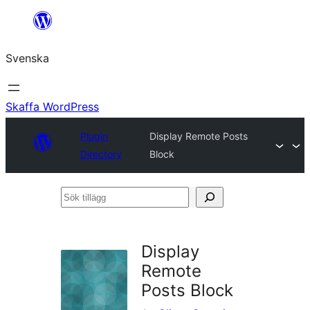
Hoppa
till
Svenska
innehåll
Skaffa WordPress
Plugin
Display Remote Posts
Directory
Block
Sök
tillägg
Display
Remote
Posts Block