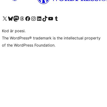
Besök vår X-konto (f.d. Twitter)
Besök vårt Bluesky-konto
Besök vårt Mastodon-konto
Besök vårt Thread-konto
Besök vår Facebook-sida
Besök vårt Instagram-konto
Besök vårt LinkedIn-konto
Besök vårt TikTok-konto
Besök vår YouTube-kanal
Besök vårt Tumblr-konto
Kod är poesi.
The WordPress® trademark is the intellectual property
of the WordPress Foundation.