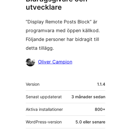
utvecklare
”Display Remote Posts Block” är
programvara med öppen källkod.
Följande personer har bidragit till
detta tillägg.
Bidragande
Oliver Campion
personer
Meta
Version
1.1.4
Senast uppdaterat
3 månader
sedan
Aktiva installationer
800+
WordPress-version
5.0 eller senare