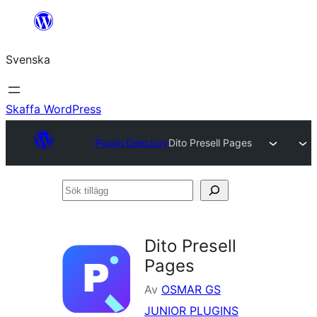
Hoppa
till
Svenska
innehåll
Skaffa WordPress
Plugin Directory
Dito Presell Pages
Sök
tillägg
Dito Presell
Pages
Av
OSMAR GS
JUNIOR PLUGINS