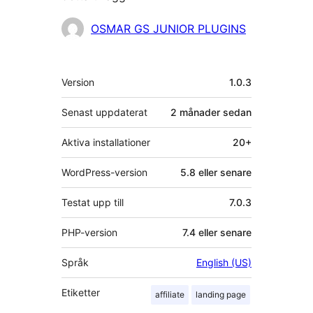
Bidragande
OSMAR GS JUNIOR PLUGINS
personer
Meta
Version
1.0.3
Senast uppdaterat
2 månader
sedan
Aktiva installationer
20+
WordPress-version
5.8 eller senare
Testat upp till
7.0.3
PHP-version
7.4 eller senare
Språk
English (US)
Etiketter
affiliate
landing page