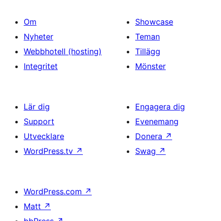
Om
Showcase
Nyheter
Teman
Webbhotell (hosting)
Tillägg
Integritet
Mönster
Lär dig
Engagera dig
Support
Evenemang
Utvecklare
Donera
↗
WordPress.tv
↗
Swag
↗
WordPress.com
↗
Matt
↗