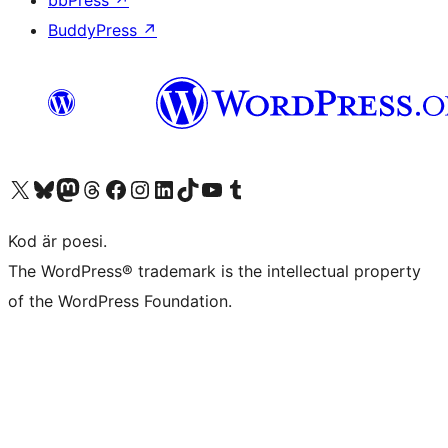
bbPress
↗
BuddyPress
↗
Besök vår X-konto (f.d. Twitter)
Besök vårt Bluesky-konto
Besök vårt Mastodon-konto
Besök vårt Thread-konto
Besök vår Facebook-sida
Besök vårt Instagram-konto
Besök vårt LinkedIn-konto
Besök vårt TikTok-konto
Besök vår YouTube-kanal
Besök vårt Tumblr-konto
Kod är poesi.
The WordPress® trademark is the intellectual property
of the WordPress Foundation.