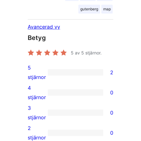
gutenberg
map
Avancerad vy
Betyg
5
av 5 stjärnor.
5
2
2
stjärnor
5-
4
0
stjärniga
0
stjärnor
recensioner
4-
3
0
stjärniga
0
stjärnor
recensioner
3-
2
0
stjärniga
0
stjärnor