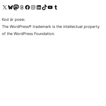
Besök vår X-konto (f.d. Twitter)
Besök vårt Bluesky-konto
Besök vårt Mastodon-konto
Besök vårt Thread-konto
Besök vår Facebook-sida
Besök vårt Instagram-konto
Besök vårt LinkedIn-konto
Besök vårt TikTok-konto
Besök vår YouTube-kanal
Besök vårt Tumblr-konto
Kod är poesi.
The WordPress® trademark is the intellectual property
of the WordPress Foundation.