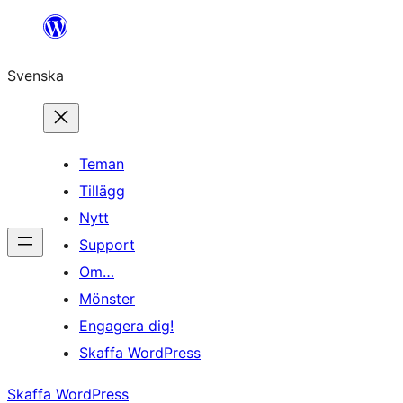
Hoppa
till
Svenska
innehåll
Teman
Tillägg
Nytt
Support
Om…
Mönster
Engagera dig!
Skaffa WordPress
Skaffa WordPress