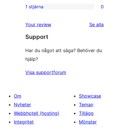
recensioner
2-
1 stjärna
0
0
stjärniga
1-
recensioner
recensioner
Your review
Se alla
stjärniga
Support
recensioner
Har du något att säga? Behöver du
hjälp?
Visa supportforum
Om
Showcase
Nyheter
Teman
Webbhotell (hosting)
Tillägg
Integritet
Mönster