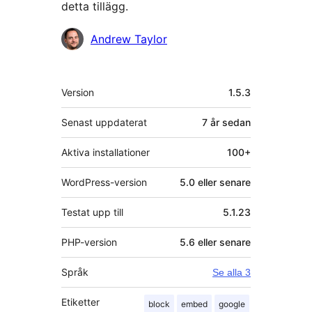
detta tillägg.
Bidragande
Andrew Taylor
personer
Meta
Version
1.5.3
Senast uppdaterat
7 år
sedan
Aktiva installationer
100+
WordPress-version
5.0 eller senare
Testat upp till
5.1.23
PHP-version
5.6 eller senare
Språk
Se alla 3
Etiketter
block
embed
google