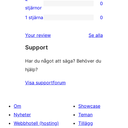
0
stjärniga
0
stjärnor
recensioner
2-
1 stjärna
0
0
stjärniga
1-
recensioner
Your review
Se alla
stjärniga
recensioner
Support
recensioner
Har du något att säga? Behöver du
hjälp?
Visa supportforum
Om
Showcase
Nyheter
Teman
Webbhotell (hosting)
Tillägg