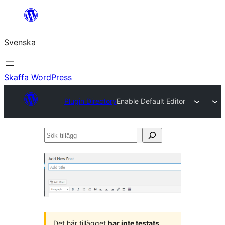
Hoppa
till
Svenska
innehåll
Skaffa WordPress
Plugin Directory
Enable Default Editor
Sök
tillägg
Det här tillägget
har inte testats