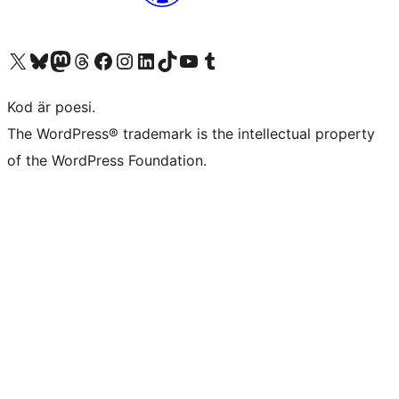
Besök vår X-konto (f.d. Twitter)
Besök vårt Bluesky-konto
Besök vårt Mastodon-konto
Besök vårt Thread-konto
Besök vår Facebook-sida
Besök vårt Instagram-konto
Besök vårt LinkedIn-konto
Besök vårt TikTok-konto
Besök vår YouTube-kanal
Besök vårt Tumblr-konto
Kod är poesi.
The WordPress® trademark is the intellectual property
of the WordPress Foundation.