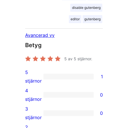
disable gutenberg
editor
gutenberg
Avancerad vy
Betyg
5
av 5 stjärnor.
5
1
1
stjärnor
5-
4
0
stjärnig
0
stjärnor
recension
4-
3
0
stjärniga
0
stjärnor
recensioner
3-
2