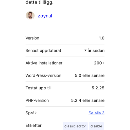
detta tillägg.
Bidragande
zoynul
personer
Meta
Version
1.0
Senast uppdaterat
7 år
sedan
Aktiva installationer
200+
WordPress-version
5.0 eller senare
Testat upp till
5.2.25
PHP-version
5.2.4 eller senare
Språk
Se alla 3
Etiketter
classic editor
disable