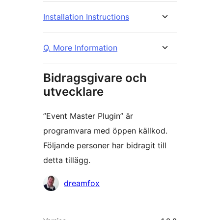
Installation Instructions
Q. More Information
Bidragsgivare och
utvecklare
”Event Master Plugin” är
programvara med öppen källkod.
Följande personer har bidragit till
detta tillägg.
Bidragande
dreamfox
personer
Meta