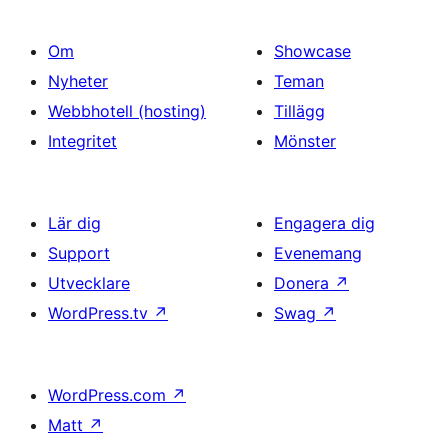
Om
Showcase
Nyheter
Teman
Webbhotell (hosting)
Tillägg
Integritet
Mönster
Lär dig
Engagera dig
Support
Evenemang
Utvecklare
Donera
↗
WordPress.tv
↗
Swag
↗
WordPress.com
↗
Matt
↗