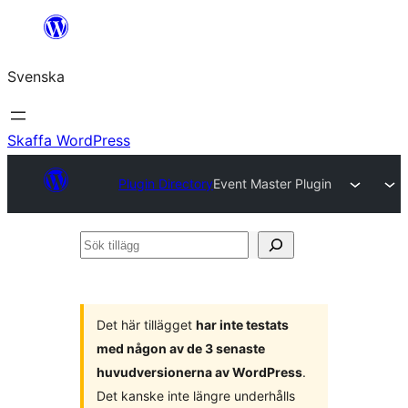
Hoppa
till
Svenska
innehåll
Skaffa WordPress
Plugin Directory
Event Master Plugin
Sök
tillägg
Det här tillägget
har inte testats
med någon av de 3 senaste
huvudversionerna av WordPress
.
Det kanske inte längre underhålls