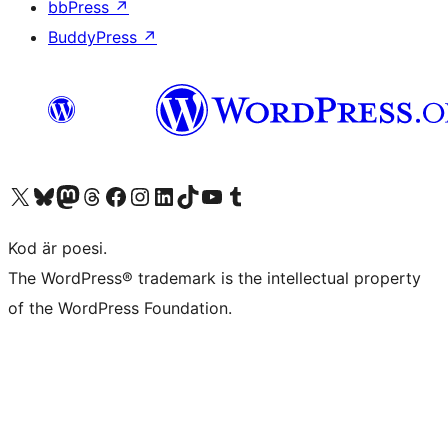
bbPress
↗
BuddyPress
↗
Besök vår X-konto (f.d. Twitter)
Besök vårt Bluesky-konto
Besök vårt Mastodon-konto
Besök vårt Thread-konto
Besök vår Facebook-sida
Besök vårt Instagram-konto
Besök vårt LinkedIn-konto
Besök vårt TikTok-konto
Besök vår YouTube-kanal
Besök vårt Tumblr-konto
Kod är poesi.
The WordPress® trademark is the intellectual property
of the WordPress Foundation.