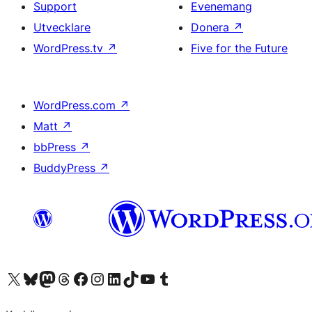
Support
Evenemang
Utvecklare
Donera
↗
WordPress.tv
↗
Five for the Future
WordPress.com
↗
Matt
↗
bbPress
↗
BuddyPress
↗
Besök vår X-konto (f.d. Twitter)
Besök vårt Bluesky-konto
Besök vårt Mastodon-konto
Besök vårt Thread-konto
Besök vår Facebook-sida
Besök vårt Instagram-konto
Besök vårt LinkedIn-konto
Besök vårt TikTok-konto
Besök vår YouTube-kanal
Besök vårt Tumblr-konto