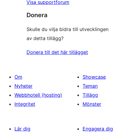
Visa supportforum
Donera
Skulle du vilja bidra till utvecklingen
av detta tillägg?
Donera till det här tillägget
Om
Showcase
Nyheter
Teman
Webbhotell (hosting)
Tillägg
Integritet
Mönster
Lär dig
Engagera dig