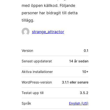
med öppen källkod. Följande
personer har bidragit till detta
tillägg.
Bidragande
strange_attractor
personer
Meta
Version
0.1
Senast uppdaterat
14 år
sedan
Aktiva installationer
10+
WordPress-version
3.1.1 eller senare
Testat upp till
3.5.2
Språk
English (US)