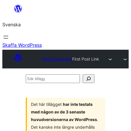
Hoppa
till
Svenska
innehåll
Skaffa WordPress
Plugin Directory
First Post Link
Sök
tillägg
Det här tillägget
har inte testats
med någon av de 3 senaste
huvudversionerna av WordPress
.
Det kanske inte längre underhålls