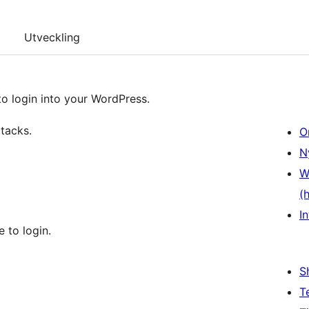
Utveckling
o login into your WordPress.
ttacks.
O
N
W
(
In
 to login.
S
T