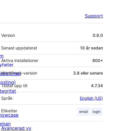
Support
Meta
Version
0.6.0
Senast uppdaterat
10 år
sedan
m
Aktiva installationer
800+
yheter
ebbhotell
WordPress-version
3.8 eller senare
hosting)
Testat upp till
4.7.34
tegritet
Språk
English (US)
Etiketter
email
login
howcase
eman
Avancerad vy