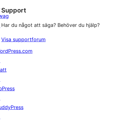
stjärniga
↗
Support
recensioner
wag
Har du något att säga? Behöver du hjälp?
↗
Visa supportforum
ordPress.com
↗
att
↗
bPress
↗
uddyPress
↗