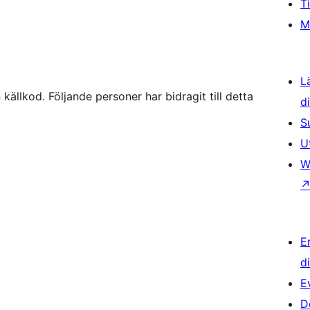
T
M
L
llkod. Följande personer har bidragit till detta
d
S
U
W
E
d
E
D