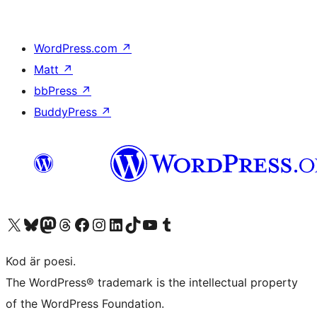
WordPress.com
↗
Matt
↗
bbPress
↗
BuddyPress
↗
Besök vår X-konto (f.d. Twitter)
Besök vårt Bluesky-konto
Besök vårt Mastodon-konto
Besök vårt Thread-konto
Besök vår Facebook-sida
Besök vårt Instagram-konto
Besök vårt LinkedIn-konto
Besök vårt TikTok-konto
Besök vår YouTube-kanal
Besök vårt Tumblr-konto
Kod är poesi.
The WordPress® trademark is the intellectual property
of the WordPress Foundation.