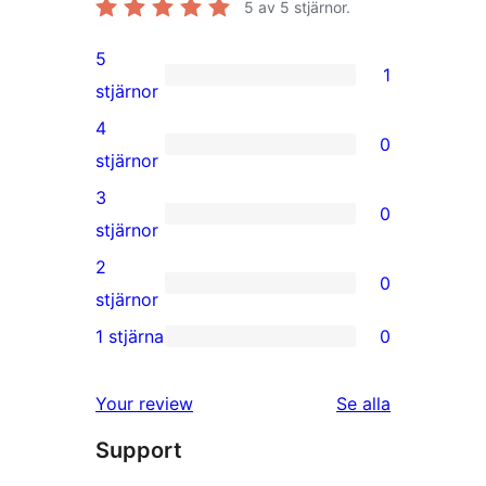
5
av 5 stjärnor.
5
1
1
stjärnor
5-
4
0
stjärnig
0
stjärnor
recension
4-
3
0
stjärniga
0
stjärnor
recensioner
3-
2
0
stjärniga
0
stjärnor
recensioner
2-
1 stjärna
0
0
stjärniga
1-
recensioner
Your review
Se alla
stjärniga
recensioner
Support
recensioner