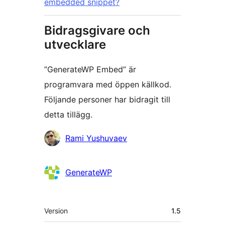
embedded snippet?
Bidragsgivare och
utvecklare
”GenerateWP Embed” är
programvara med öppen källkod.
Följande personer har bidragit till
detta tillägg.
Bidragande
Rami Yushuvaev
personer
GenerateWP
Meta
Version
1.5