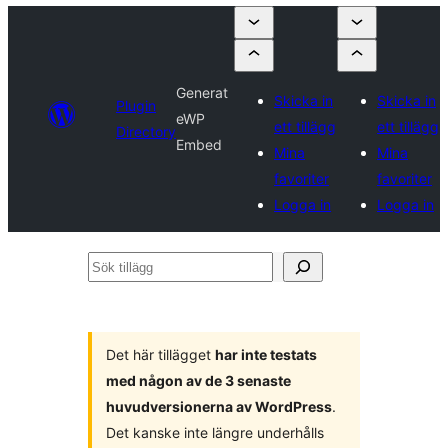
Generat
Skicka in
Skicka in
Plugin
eWP
ett tillägg
ett tillägg
Directory
Embed
Mina
Mina
favoriter
favoriter
Logga in
Logga in
Sök
tillägg
Det här tillägget
har inte testats
med någon av de 3 senaste
huvudversionerna av WordPress
.
Det kanske inte längre underhålls