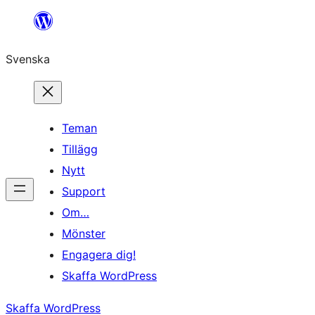
Hoppa
till
Svenska
innehåll
Teman
Tillägg
Nytt
Support
Om…
Mönster
Engagera dig!
Skaffa WordPress
Skaffa WordPress