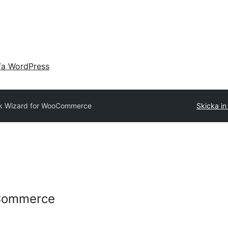
fa WordPress
nk Wizard for WooCommerce
Skicka in 
oCommerce