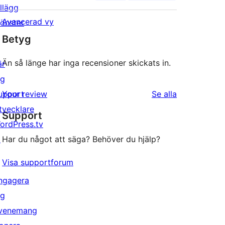
illägg
Avancerad vy
önster
Betyg
Än så länge har inga recensioner skickats in.
är
ig
recensioner
upport
Your review
Se alla
tvecklare
Support
ordPress.tv
↗
Har du något att säga? Behöver du hjälp?
Visa supportforum
ngagera
ig
venemang