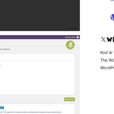
Besök vår X-konto (
Besök vårt 
Be
Kod är 
The Wo
WordPr