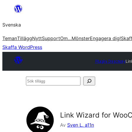
Hoppa
till
Svenska
innehåll
Teman
Tillägg
Nytt
Support
Om…
Mönster
Engagera dig!
Skaf
Skaffa WordPress
Plugin Directory
Li
Sök
tillägg
Link Wizard for Wo
Av
Sven L. a11n