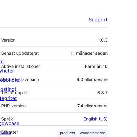
Support
Meta
Version
1.0.3
Senast uppdaterat
11 månader
sedan
m
Aktiva installationer
Färre än 10
yheter
ebbhotell
WordPress-version
6.0 eller senare
hosting)
Testat upp till
6.8.7
tegritet
PHP-version
7.4 eller senare
Språk
English (US)
howcase
eman
Etiketter
products
woocommerce