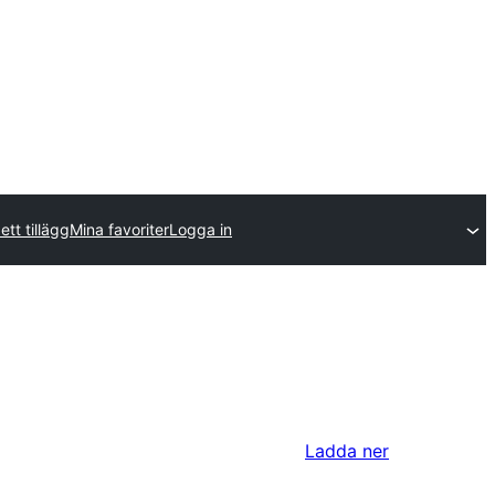
ett tillägg
Mina favoriter
Logga in
Ladda ner