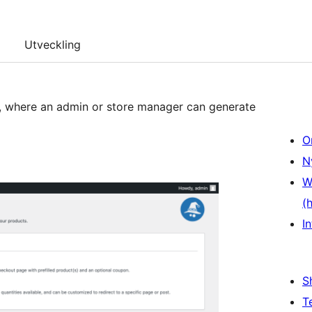
Utveckling
u, where an admin or store manager can generate
O
N
W
(
In
S
T