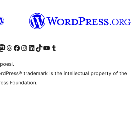
f.d. Twitter)
Bluesky-konto
sök vårt Mastodon-konto
Besök vårt Thread-konto
Besök vår Facebook-sida
Besök vårt Instagram-konto
Besök vårt LinkedIn-konto
Besök vårt TikTok-konto
Besök vår YouTube-kanal
Besök vårt Tumblr-konto
poesi.
rdPress® trademark is the intellectual property of the
ess Foundation.