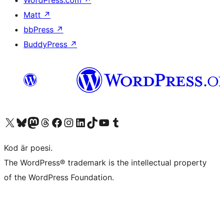
WordPress.com
↗
Matt
↗
bbPress
↗
BuddyPress
↗
Besök vår X-konto (f.d. Twitter)
Besök vårt Bluesky-konto
Besök vårt Mastodon-konto
Besök vårt Thread-konto
Besök vår Facebook-sida
Besök vårt Instagram-konto
Besök vårt LinkedIn-konto
Besök vårt TikTok-konto
Besök vår YouTube-kanal
Besök vårt Tumblr-konto
Kod är poesi.
The WordPress® trademark is the intellectual property
of the WordPress Foundation.