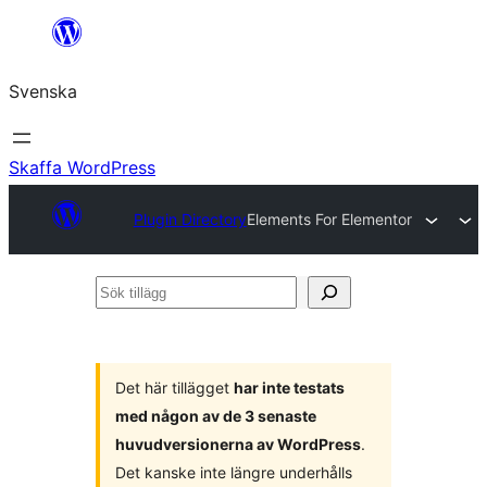
Hoppa
till
Svenska
innehåll
Skaffa WordPress
Plugin Directory
Elements For Elementor
Sök
tillägg
Det här tillägget
har inte testats
med någon av de 3 senaste
huvudversionerna av WordPress
.
Det kanske inte längre underhålls