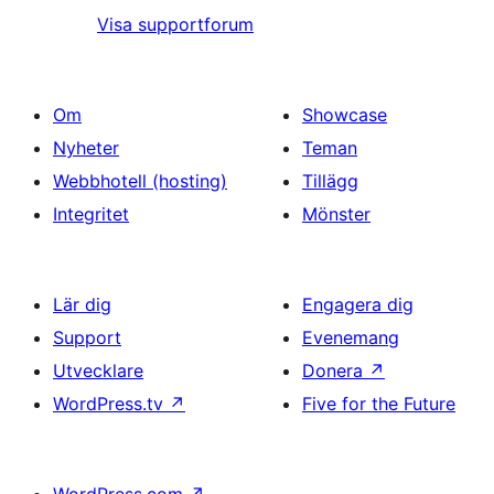
Visa supportforum
Om
Showcase
Nyheter
Teman
Webbhotell (hosting)
Tillägg
Integritet
Mönster
Lär dig
Engagera dig
Support
Evenemang
Utvecklare
Donera
↗
WordPress.tv
↗
Five for the Future