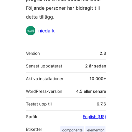
Följande personer har bidragit till
detta tillägg.
Bidragande
nicdark
personer
Meta
Version
2.3
Senast uppdaterat
2 år
sedan
Aktiva installationer
10 000+
WordPress-version
4.5 eller senare
Testat upp till
6.7.6
Språk
English (US)
Etiketter
components
elementor