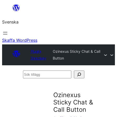
Hoppa
till
Svenska
innehåll
Skaffa WordPress
Plugin
Ozinexus Sticky Chat & Call
Directory
Button
Sök
tillägg
Ozinexus
Sticky Chat &
Call Button