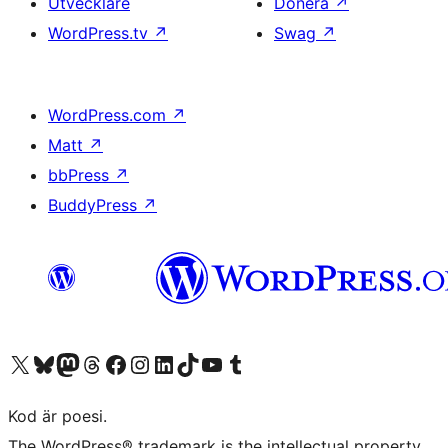
Utvecklare
Donera
↗
WordPress.tv
↗
Swag
↗
WordPress.com
↗
Matt
↗
bbPress
↗
BuddyPress
↗
Besök vår X-konto (f.d. Twitter)
Besök vårt Bluesky-konto
Besök vårt Mastodon-konto
Besök vårt Thread-konto
Besök vår Facebook-sida
Besök vårt Instagram-konto
Besök vårt LinkedIn-konto
Besök vårt TikTok-konto
Besök vår YouTube-kanal
Besök vårt Tumblr-konto
Kod är poesi.
The WordPress® trademark is the intellectual property